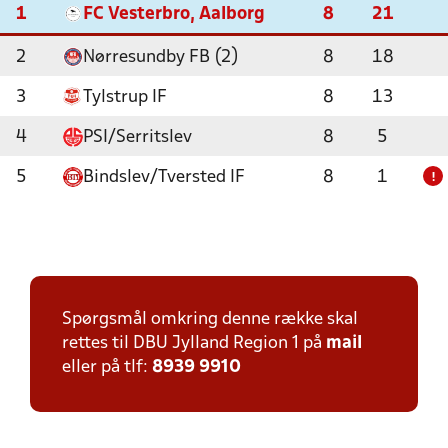
1
FC Vesterbro, Aalborg
8
21
2
Nørresundby FB (2)
8
18
3
Tylstrup IF
8
13
4
PSI/Serritslev
8
5
5
Bindslev/Tversted IF
8
1
!
Spørgsmål omkring denne række skal
rettes til DBU Jylland Region 1 på
mail
eller på tlf:
8939 9910