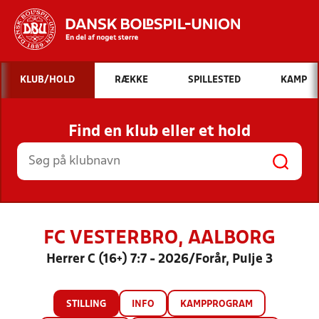
Hvad vil du søge efter?
KLUB/HOLD
RÆKKE
SPILLESTED
KAMP
INDHOLD OG NYHEDER
Find en klub eller et hold
STILLINGER, RESULTATER, KLUBBER OG
HOLD
FC VESTERBRO, AALBORG
Herrer C (16+) 7:7 - 2026/Forår, Pulje 3
STILLING
INFO
KAMPPROGRAM