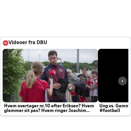
Videoer fra DBU
Hvem overtager nr.10 efter Eriksen? Hvem
Ung vs. Gamm
glemmer sit pas? Hvem ringer Joachim
#football
altid til efter kampe?