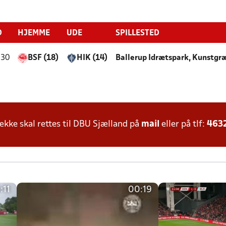
D
HJEMME
UDE
SPILLESTED
:30
BSF (18)
HIK (14)
Ballerup Idrætspark, Kunstgr
ke skal rettes til DBU Sjælland på
mail
eller på tlf:
463
:11
00:19