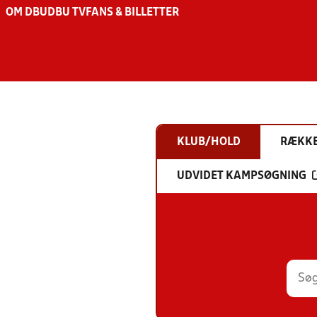
OM DBU
DBU TV
FANS & BILLETTER
KLUB/HOLD
RÆKK
UDVIDET KAMPSØGNING