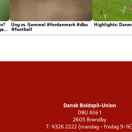
en?
Ung vs. Gammel #fordanmark #dbu
Highlights: Danma
ger
#football
Dansk Boldspil-Union
DBU Allé 1
2605 Brøndby
T: 4326 2222 (mandag - fredag 9-16