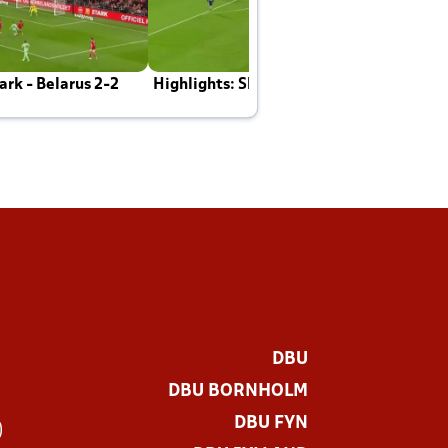
rk - Belarus 2-2
Highlights: Skotland - Danmark 4-2
J
E
DBU
DBU BORNHOLM
DBU FYN
)