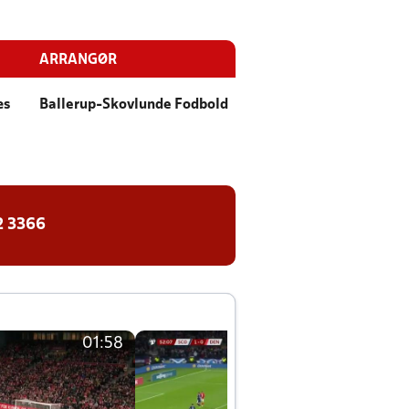
ARRANGØR
æs
Ballerup-Skovlunde Fodbold
2 3366
01:58
01:58