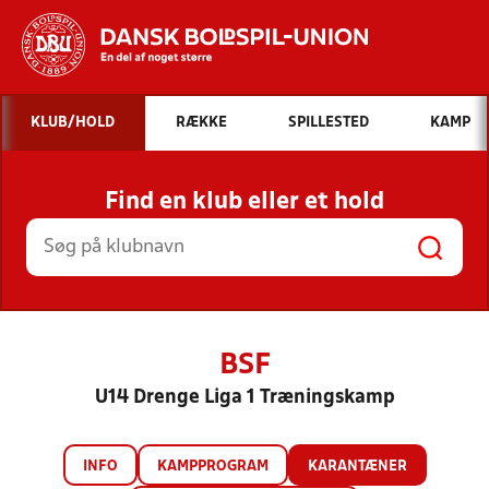
Hvad vil du søge efter?
KLUB/HOLD
RÆKKE
SPILLESTED
KAMP
INDHOLD OG NYHEDER
Find en klub eller et hold
STILLINGER, RESULTATER, KLUBBER OG
HOLD
BSF
U14 Drenge Liga 1 Træningskamp
INFO
KAMPPROGRAM
KARANTÆNER