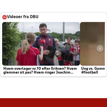
Videoer fra DBU
Hvem overtager nr.10 efter Eriksen? Hvem
Ung vs. Gamm
glemmer sit pas? Hvem ringer Joachim
#football
altid til efter kampe?