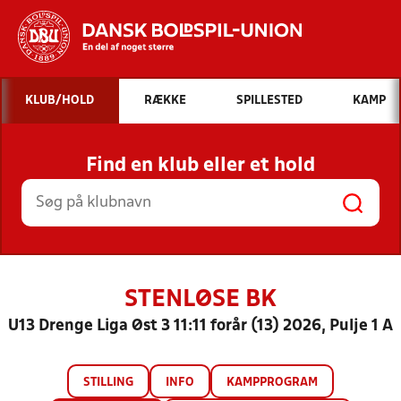
Hvad vil du søge efter?
KLUB/HOLD
RÆKKE
SPILLESTED
KAMP
INDHOLD OG NYHEDER
Find en klub eller et hold
STILLINGER, RESULTATER, KLUBBER OG
HOLD
STENLØSE BK
U13 Drenge Liga Øst 3 11:11 forår (13) 2026, Pulje 1 A
STILLING
INFO
KAMPPROGRAM