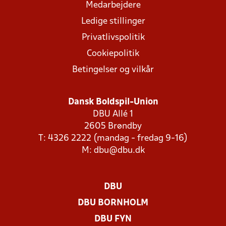
Medarbejdere
Ledige stillinger
Privatlivspolitik
Cookiepolitik
Betingelser og vilkår
Dansk Boldspil-Union
DBU Allé 1
2605 Brøndby
T: 4326 2222 (mandag - fredag 9-16)
M:
dbu@dbu.dk
DBU
DBU BORNHOLM
DBU FYN