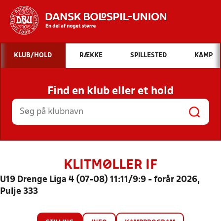
Hvad vil du søge efter?
KLUB/HOLD
RÆKKE
SPILLESTED
KAMP
INDHOLD OG NYHEDER
Find en klub eller et hold
STILLINGER, RESULTATER, KLUBBER OG
HOLD
KLITMØLLER IF
U19 Drenge Liga 4 (07-08) 11:11/9:9 - forår 2026,
Pulje 333