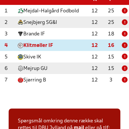
1
Mejdal-Halgård Fodbold
12
25
!
2
Snejbjerg SG&I
12
25
!
3
Brande IF
12
18
!
4
Klitmøller IF
12
16
!
5
Skive IK
12
15
!
6
Mejrup GU
12
15
!
7
Sjørring B
12
3
!
Spørgsmål omkring denne række skal
rettes til DBU Jylland på
mail
eller på tlf: