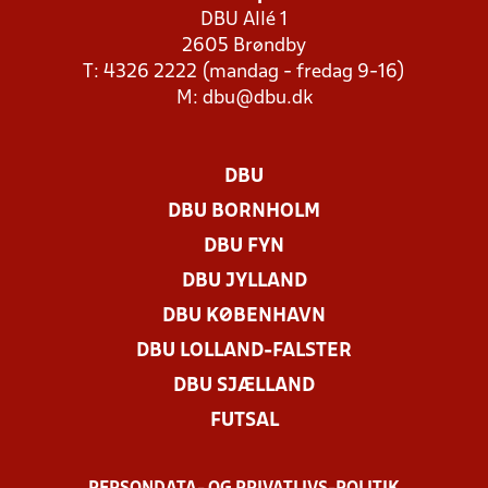
DBU Allé 1
2605 Brøndby
T: 4326 2222 (mandag - fredag 9-16)
M:
dbu@dbu.dk
DBU
DBU BORNHOLM
DBU FYN
DBU JYLLAND
DBU KØBENHAVN
DBU LOLLAND-FALSTER
DBU SJÆLLAND
FUTSAL