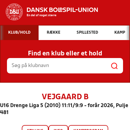
Hvad vil du søge efter?
KLUB/HOLD
RÆKKE
SPILLESTED
KAMP
INDHOLD OG NYHEDER
Find en klub eller et hold
STILLINGER, RESULTATER, KLUBBER OG
HOLD
VEJGAARD B
U16 Drenge Liga 5 (2010) 11:11/9:9 - forår 2026, Pulje
481