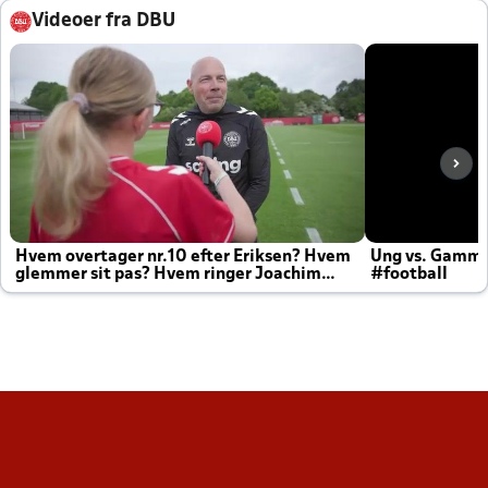
Videoer fra DBU
Hvem overtager nr.10 efter Eriksen? Hvem
Ung vs. Gamm
glemmer sit pas? Hvem ringer Joachim
#football
altid til efter kampe?