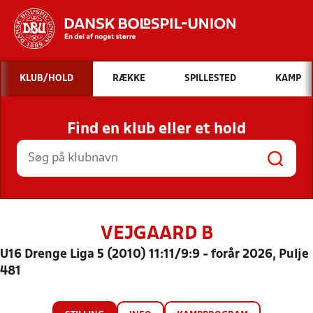
Hvad vil du søge efter?
KLUB/HOLD
RÆKKE
SPILLESTED
KAMP
INDHOLD OG NYHEDER
Find en klub eller et hold
STILLINGER, RESULTATER, KLUBBER OG
HOLD
VEJGAARD B
U16 Drenge Liga 5 (2010) 11:11/9:9 - forår 2026, Pulje
481