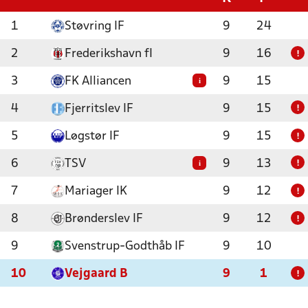
1
Støvring IF
9
24
2
Frederikshavn fI
9
16
!
3
FK Alliancen
9
15
i
4
Fjerritslev IF
9
15
!
5
Løgstør IF
9
15
!
6
TSV
9
13
i
!
7
Mariager IK
9
12
!
8
Brønderslev IF
9
12
!
9
Svenstrup-Godthåb IF
9
10
10
Vejgaard B
9
1
!