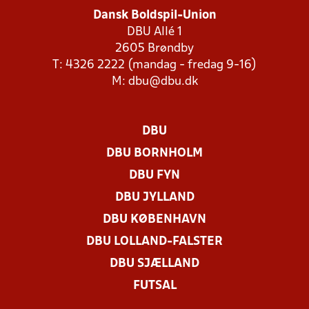
Dansk Boldspil-Union
DBU Allé 1
2605 Brøndby
T: 4326 2222 (mandag - fredag 9-16)
M:
dbu@dbu.dk
DBU
DBU BORNHOLM
DBU FYN
DBU JYLLAND
DBU KØBENHAVN
DBU LOLLAND-FALSTER
DBU SJÆLLAND
FUTSAL