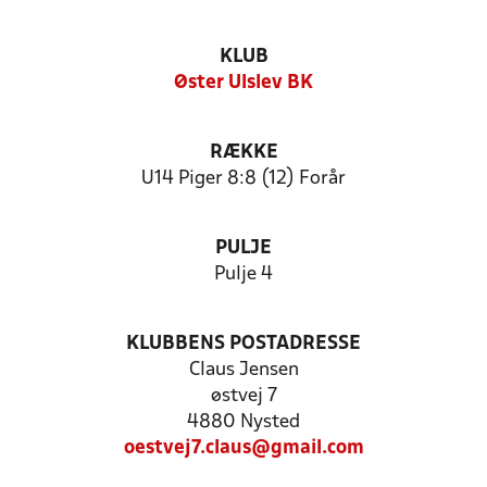
KLUB
Øster Ulslev BK
RÆKKE
U14 Piger 8:8 (12) Forår
PULJE
Pulje 4
KLUBBENS POSTADRESSE
Claus Jensen
østvej 7
4880 Nysted
oestvej7.claus@gmail.com