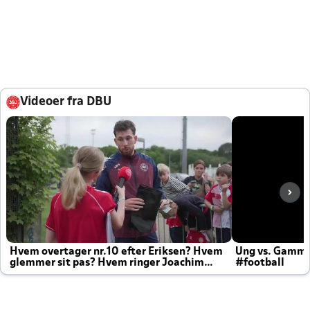
Videoer fra DBU
Hvem overtager nr.10 efter Eriksen? Hvem
Ung vs. Gamm
glemmer sit pas? Hvem ringer Joachim
#football
altid til efter kampe?