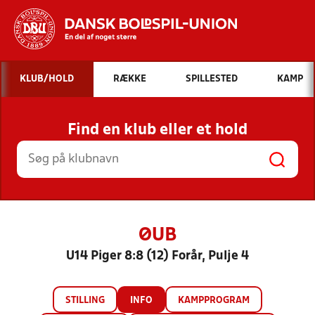
Hvad vil du søge efter?
KLUB/HOLD
RÆKKE
SPILLESTED
KAMP
INDHOLD OG NYHEDER
Find en klub eller et hold
STILLINGER, RESULTATER, KLUBBER OG
HOLD
ØUB
U14 Piger 8:8 (12) Forår, Pulje 4
STILLING
INFO
KAMPPROGRAM