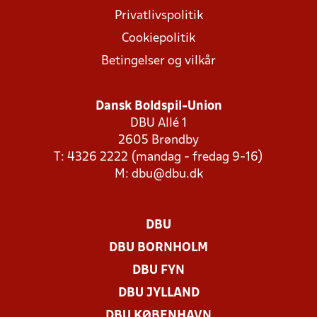
Privatlivspolitik
Cookiepolitik
Betingelser og vilkår
Dansk Boldspil-Union
DBU Allé 1
2605 Brøndby
T: 4326 2222 (mandag - fredag 9-16)
M:
dbu@dbu.dk
DBU
DBU BORNHOLM
DBU FYN
DBU JYLLAND
DBU KØBENHAVN