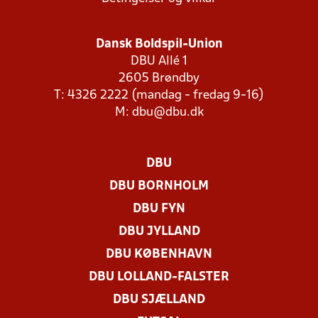
Dansk Boldspil-Union
DBU Allé 1
2605 Brøndby
T: 4326 2222 (mandag - fredag 9-16)
M:
dbu@dbu.dk
DBU
DBU BORNHOLM
DBU FYN
DBU JYLLAND
DBU KØBENHAVN
DBU LOLLAND-FALSTER
DBU SJÆLLAND