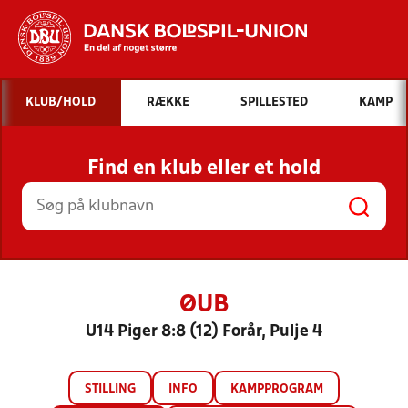
Hvad vil du søge efter?
KLUB/HOLD
RÆKKE
SPILLESTED
KAMP
INDHOLD OG NYHEDER
Find en klub eller et hold
STILLINGER, RESULTATER, KLUBBER OG
HOLD
ØUB
U14 Piger 8:8 (12) Forår, Pulje 4
STILLING
INFO
KAMPPROGRAM