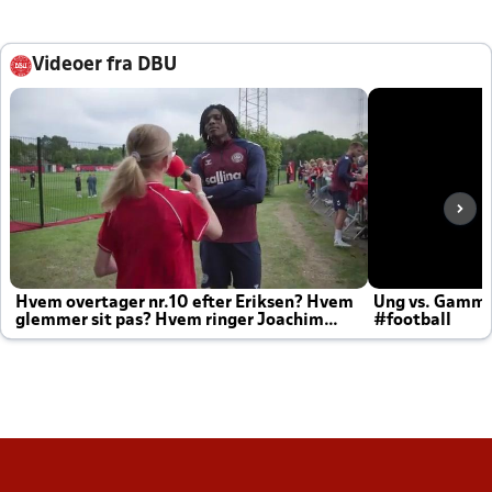
Videoer fra DBU
Hvem overtager nr.10 efter Eriksen? Hvem
Ung vs. Gamm
glemmer sit pas? Hvem ringer Joachim
#football
altid til efter kampe?