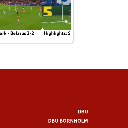
rk - Belarus 2-2
Highlights: Skotland - Danmark 4-2
J
E
DBU
DBU BORNHOLM