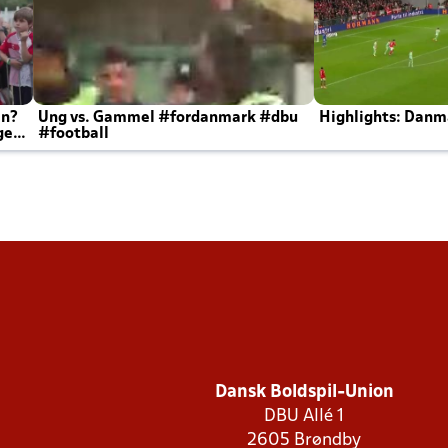
en?
Ung vs. Gammel #fordanmark #dbu
Highlights: Danma
ger
#football
Dansk Boldspil-Union
DBU Allé 1
2605 Brøndby