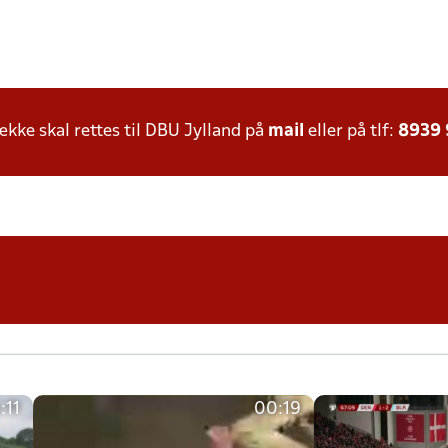
ke skal rettes til DBU Jylland på
mail
eller på tlf:
8939
:11
00:19