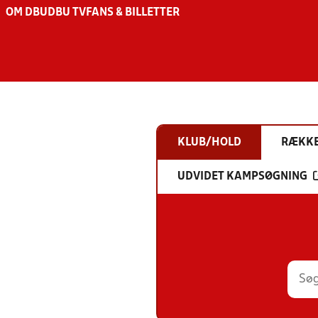
OM DBU
DBU TV
FANS & BILLETTER
KLUB/HOLD
RÆKK
UDVIDET KAMPSØGNING