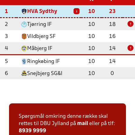
1
HVA Sydthy
10
23
i
2
Tjørring IF
10
18
!
3
Vildbjerg SF
10
16
4
Måbjerg IF
10
14
!
5
Ringkøbing IF
10
14
6
Snejbjerg SG&I
10
0
Spørgsmål omkring denne række skal
rettes til DBU Jylland på
mail
eller på tlf:
8939 9999