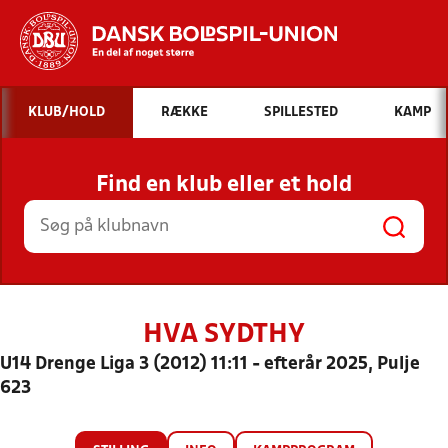
Hvad vil du søge efter?
KLUB/HOLD
RÆKKE
SPILLESTED
KAMP
INDHOLD OG NYHEDER
Find en klub eller et hold
STILLINGER, RESULTATER, KLUBBER OG
HOLD
HVA SYDTHY
U14 Drenge Liga 3 (2012) 11:11 - efterår 2025, Pulje
623