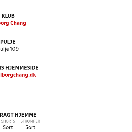
KLUB
borg Chang
PULJE
ulje 109
S HJEMMESIDE
lborgchang.dk
DRAGT HJEMME
SHORTS
STRØMPER
Sort
Sort