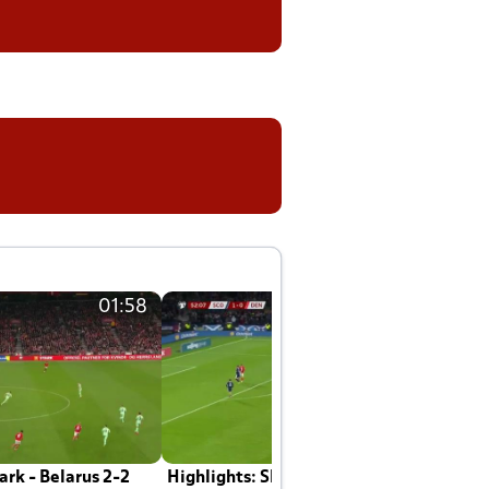
01:58
01:58
rk - Belarus 2-2
Highlights: Skotland - Danmark 4-2
J