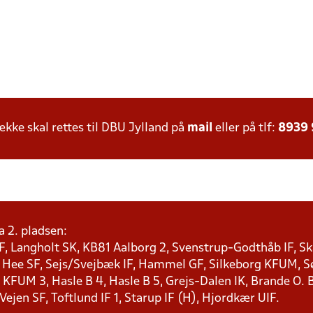
ke skal rettes til DBU Jylland på
mail
eller på tlf:
8939
a 2. pladsen:
F, Langholt SK, KB81 Aalborg 2, Svenstrup-Godthåb IF, Ska
, Hee SF, Sejs/Svejbæk IF, Hammel GF, Silkeborg KFUM, Søf
KFUM 3, Hasle B 4, Hasle B 5, Grejs-Dalen IK, Brande O. B
 Vejen SF, Toftlund IF 1, Starup IF (H), Hjordkær UIF.