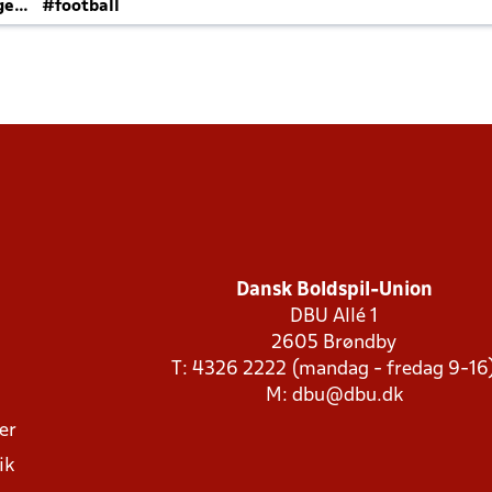
ger
#football
Dansk Boldspil-Union
DBU Allé 1
2605 Brøndby
T: 4326 2222 (mandag - fredag 9-16
M:
dbu@dbu.dk
ger
ik