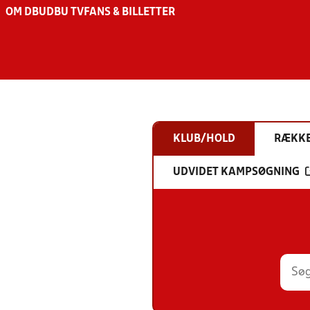
OM DBU
DBU TV
FANS & BILLETTER
KLUB/HOLD
RÆKK
UDVIDET KAMPSØGNING