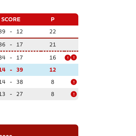
SCORE
P
39
-
12
22
36
-
17
21
34
-
17
16
!
!
14
-
39
12
14
-
38
8
!
13
-
27
8
!