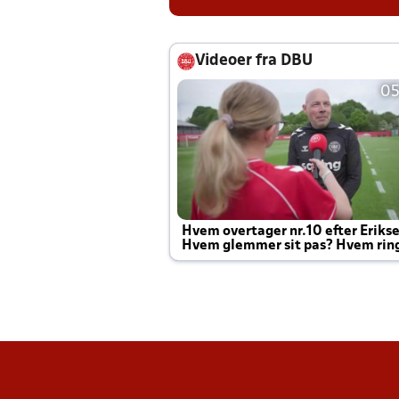
Videoer fra DBU
05
Hvem overtager nr.10 efter Eriks
Hvem glemmer sit pas? Hvem rin
Joachim altid til efter kampe?