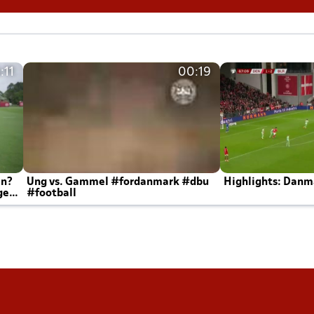
:11
00:19
en?
Ung vs. Gammel #fordanmark #dbu
Highlights: Danma
ger
#football