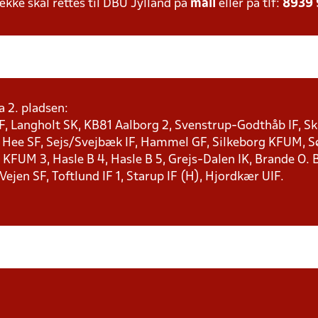
ke skal rettes til DBU Jylland på
mail
eller på tlf:
8939
a 2. pladsen:
F, Langholt SK, KB81 Aalborg 2, Svenstrup-Godthåb IF, Ska
, Hee SF, Sejs/Svejbæk IF, Hammel GF, Silkeborg KFUM, Søf
KFUM 3, Hasle B 4, Hasle B 5, Grejs-Dalen IK, Brande O. B
 Vejen SF, Toftlund IF 1, Starup IF (H), Hjordkær UIF.