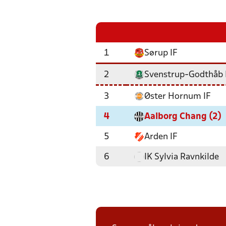
1
Sørup IF
2
Svenstrup-Godthåb 
3
Øster Hornum IF
4
Aalborg Chang (2)
5
Arden IF
6
IK Sylvia Ravnkilde