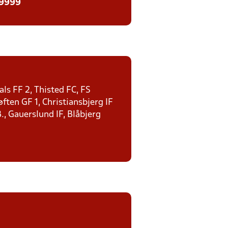
 9999
ls FF 2, Thisted FC, FS
ten GF 1, Christiansbjerg IF
., Gauerslund IF, Blåbjerg