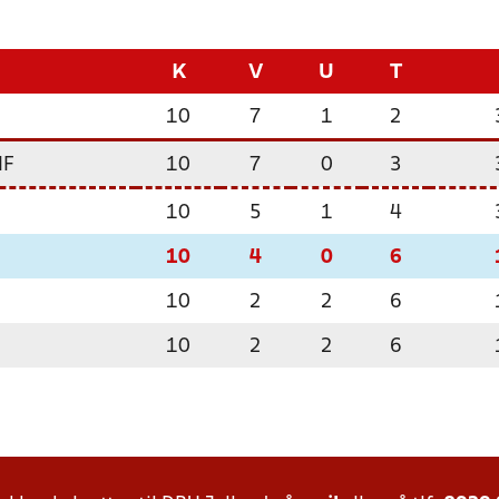
K
V
U
T
10
7
1
2
IF
10
7
0
3
10
5
1
4
10
4
0
6
10
2
2
6
10
2
2
6