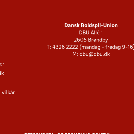
Dansk Boldspil-Union
DBU Allé 1
2605 Brøndby
T: 4326 2222 (mandag - fredag 9-16
M:
dbu@dbu.dk
ger
ik
 vilkår