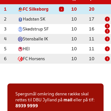
1
FC Silkeborg
10
20
i
2
Hadsten SK
10
17
!
!
3
Skødstrup SF
10
16
!
4
Stensballe IK
10
11
!
5
HEI
10
11
!
6
FC Horsens
10
10
!
Spørgsmål omkring denne række skal
rettes til DBU Jylland på
mail
eller på tlf:
8939 9999