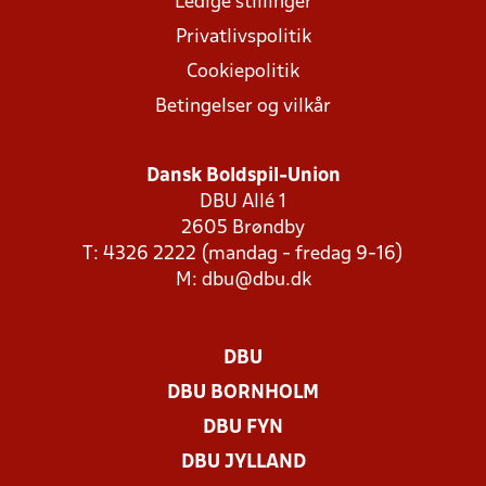
Ledige stillinger
Privatlivspolitik
Cookiepolitik
Betingelser og vilkår
Dansk Boldspil-Union
DBU Allé 1
2605 Brøndby
T: 4326 2222 (mandag - fredag 9-16)
M:
dbu@dbu.dk
DBU
DBU BORNHOLM
DBU FYN
DBU JYLLAND