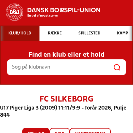
Hvad vil du søge efter?
KLUB/HOLD
RÆKKE
SPILLESTED
KAMP
INDHOLD OG NYHEDER
Find en klub eller et hold
STILLINGER, RESULTATER, KLUBBER OG
HOLD
FC SILKEBORG
U17 Piger Liga 3 (2009) 11:11/9:9 - forår 2026, Pulje
844