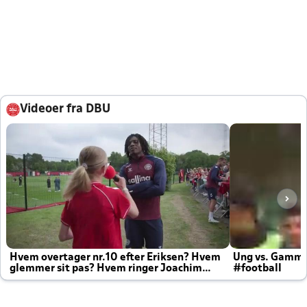
Videoer fra DBU
Hvem overtager nr.10 efter Eriksen? Hvem
Ung vs. Gamm
glemmer sit pas? Hvem ringer Joachim
#football
altid til efter kampe?