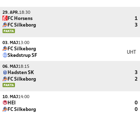
29. APR.
18:30
FC Horsens
1
FC Silkeborg
3
03. MAJ
13:00
FC Silkeborg
UHT
Skødstrup SF
06. MAJ
18:15
Hadsten SK
3
FC Silkeborg
2
10. MAJ
14:00
HEI
0
FC Silkeborg
0