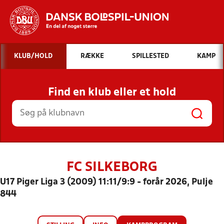
Hvad vil du søge efter?
KLUB/HOLD
RÆKKE
SPILLESTED
KAMP
INDHOLD OG NYHEDER
Find en klub eller et hold
STILLINGER, RESULTATER, KLUBBER OG
HOLD
FC SILKEBORG
U17 Piger Liga 3 (2009) 11:11/9:9 - forår 2026, Pulje
844