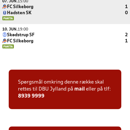
07. JUN.
15:00
FC Silkeborg
1
Hadsten SK
0
10. JUN.
19:00
Skødstrup SF
2
FC Silkeborg
1
Spørgsmål omkring denne række skal
rettes til DBU Jylland på
mail
eller på tlf:
8939 9999