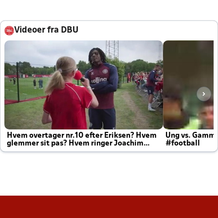
Videoer fra DBU
Hvem overtager nr.10 efter Eriksen? Hvem
Ung vs. Gamm
glemmer sit pas? Hvem ringer Joachim
#football
altid til efter kampe?