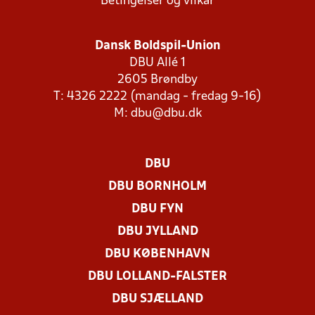
Betingelser og vilkår
Dansk Boldspil-Union
DBU Allé 1
2605 Brøndby
T: 4326 2222 (mandag - fredag 9-16)
M:
dbu@dbu.dk
DBU
DBU BORNHOLM
DBU FYN
DBU JYLLAND
DBU KØBENHAVN
DBU LOLLAND-FALSTER
DBU SJÆLLAND