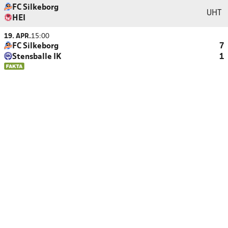
FC Silkeborg
UHT
HEI
19. APR.
15:00
FC Silkeborg
7
Stensballe IK
1