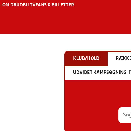
OM DBU
DBU TV
FANS & BILLETTER
KLUB/HOLD
RÆKK
UDVIDET KAMPSØGNING