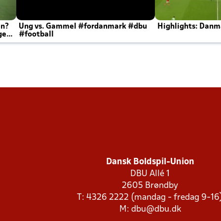
en?
Ung vs. Gammel #fordanmark #dbu
Highlights: Danma
ger
#football
Dansk Boldspil-Union
DBU Allé 1
2605 Brøndby
T: 4326 2222 (mandag - fredag 9-16
M:
dbu@dbu.dk