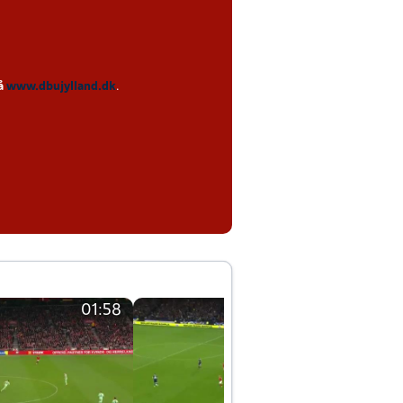
på
www.dbujylland.dk
.
01:58
01:58