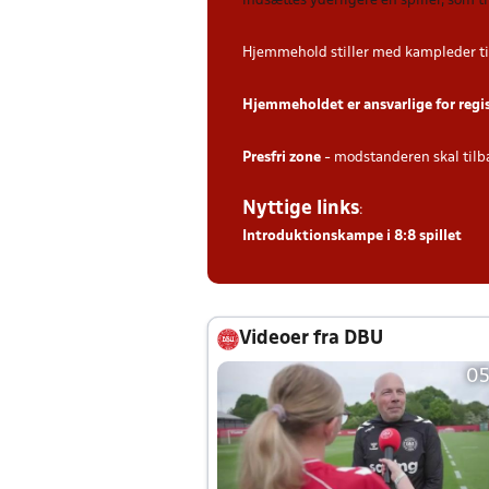
indsættes yderligere en spiller, som 
Hjemmehold stiller med kampleder ti
Hjemmeholdet er ansvarlige for regi
Presfri zone
- modstanderen skal tilb
Nyttige links
:
Introduktionskampe i 8:8 spillet
Videoer fra DBU
05