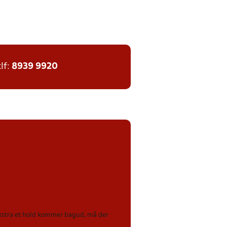
tlf:
8939 9920
 ekstra et hold kommer bagud, må der