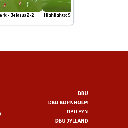
rk - Belarus 2-2
Highlights: Skotland - Danmark 4-2
J
E
DBU
DBU BORNHOLM
DBU FYN
)
DBU JYLLAND