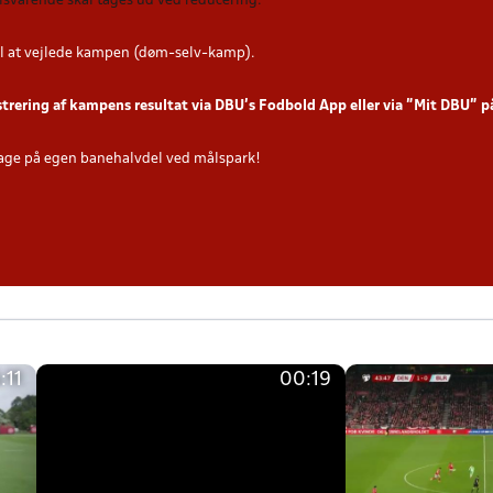
tilsvarende skal tages ud ved reducering
.
l at vejlede kampen (døm-selv-kamp).
strering af kampens resultat via DBU’s Fodbold App eller via ”Mit DBU” 
age på egen banehalvdel ved målspark!
:11
00:19