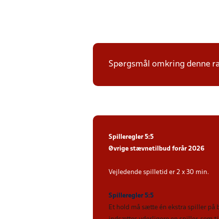
Spørgsmål omkring denne ræk
Spilleregler 5:5
Øvrige stævnetilbud forår 2026
Vejledende spilletid er 2 x 30 min.
Spilleregler 5:5
Et hold må sætte én ekstra spiller på