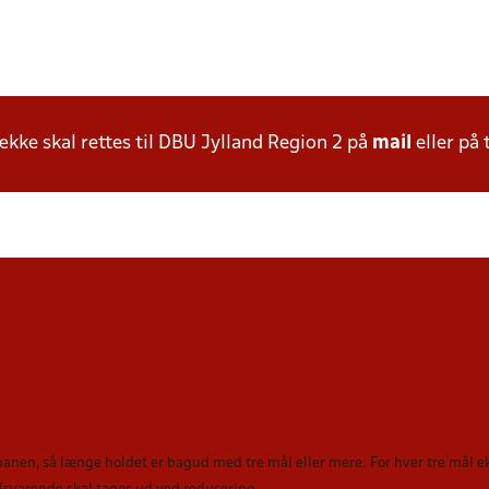
ke skal rettes til DBU Jylland Region 2 på
mail
eller på 
 banen, så længe holdet er bagud med tre mål eller mere. For hver tre mål