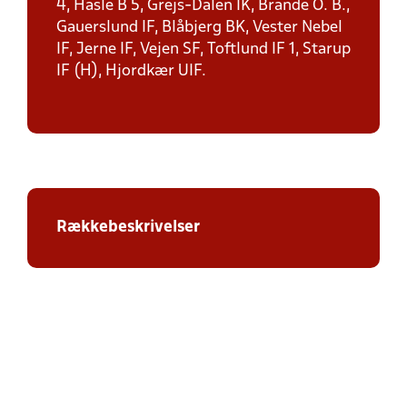
4, Hasle B 5, Grejs-Dalen IK, Brande O. B.,
Gauerslund IF, Blåbjerg BK, Vester Nebel
IF, Jerne IF, Vejen SF, Toftlund IF 1, Starup
IF (H), Hjordkær UIF.
Rækkebeskrivelser