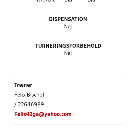
Hvid/Blå
Blå
Blå
DISPENSATION
Nej
TURNERINGSFORBEHOLD
Nej
Træner
Felix Bischof
/ 22646989
Felix42ga@yahoo.com