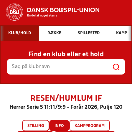
Hvad vil du søge efter?
KLUB/HOLD
RÆKKE
SPILLESTED
KAMP
INDHOLD OG NYHEDER
Find en klub eller et hold
STILLINGER, RESULTATER, KLUBBER OG
HOLD
RESEN/HUMLUM IF
Herrer Serie 5 11:11/9:9 - Forår 2026, Pulje 120
STILLING
INFO
KAMPPROGRAM