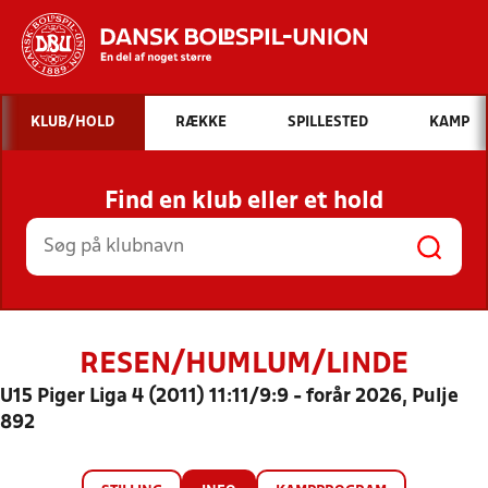
Hvad vil du søge efter?
KLUB/HOLD
RÆKKE
SPILLESTED
KAMP
INDHOLD OG NYHEDER
Find en klub eller et hold
STILLINGER, RESULTATER, KLUBBER OG
HOLD
RESEN/HUMLUM/LINDE
U15 Piger Liga 4 (2011) 11:11/9:9 - forår 2026, Pulje
892