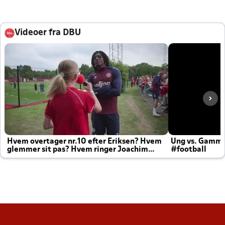
Videoer fra DBU
Hvem overtager nr.10 efter Eriksen? Hvem
Ung vs. Gamm
glemmer sit pas? Hvem ringer Joachim
#football
altid til efter kampe?