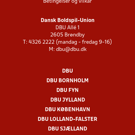
Betingelser og vilkår
Dansk Boldspil-Union
DBU Allé 1
2605 Brøndby
T: 4326 2222 (mandag - fredag 9-16)
M:
dbu@dbu.dk
DBU
DBU BORNHOLM
DBU FYN
DBU JYLLAND
DBU KØBENHAVN
DBU LOLLAND-FALSTER
DBU SJÆLLAND