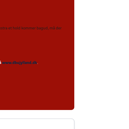
 ekstra et hold kommer bagud, må der
på
www.dbujylland.dk
.