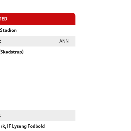
TED
 Stadion
k
ANN
(Skødstrup)
k
k, IF Lyseng Fodbold