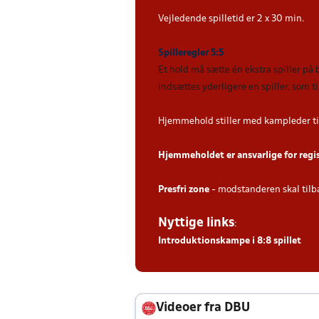
Vejledende spilletid er 2 x 30 min.
Spilleregler 5:5
Et hold må sætte én ekstra spiller på
indsættes yderligere en spiller, som 
Hjemmehold stiller med kampleder ti
Hjemmeholdet er ansvarlige for regi
Presfri zone
- modstanderen skal tilb
Nyttige links
:
Introduktionskampe i 8:8 spillet
Videoer fra DBU