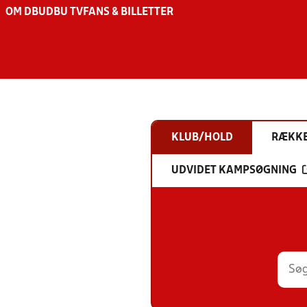
OM DBU
DBU TV
FANS & BILLETTER
KLUB/HOLD
RÆKK
UDVIDET KAMPSØGNING