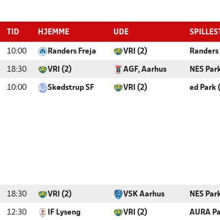
TID
HJEMME
UDE
SPILLES
10:00
Randers Freja
VRI (2)
Randers
18:30
VRI (2)
AGF, Aarhus
NES Par
10:00
Skødstrup SF
VRI (2)
ed Park 
18:30
VRI (2)
VSK Aarhus
NES Par
12:30
IF Lyseng
VRI (2)
AURA Par