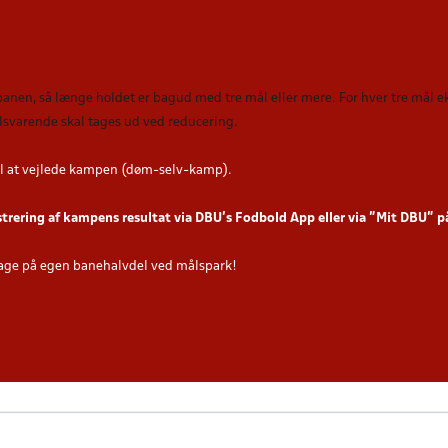
 banen, så længe holdet er bagud med tre mål eller mere. For hver tre mål
tilsvarende skal tages ud ved reducering
.
l at vejlede kampen (døm-selv-kamp).
strering af kampens resultat via DBU’s Fodbold App eller via ”Mit DBU” 
age på egen banehalvdel ved målspark!