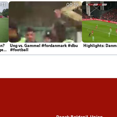
:11
00:19
en?
Ung vs. Gammel #fordanmark #dbu
Highlights: Danma
ger
#football