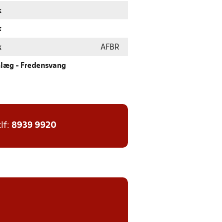
k
k
k
AFBR
nlæg - Fredensvang
tlf:
8939 9920