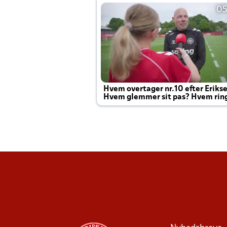
05
Hvem overtager nr.10 efter Eriks
Hvem glemmer sit pas? Hvem rin
Joachim altid til efter kampe?