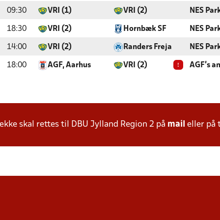
09:30
VRI (1)
VRI (2)
NES Par
18:30
VRI (2)
Hornbæk SF
NES Par
14:00
VRI (2)
Randers Freja
NES Par
!
18:00
AGF, Aarhus
VRI (2)
AGF's a
ke skal rettes til DBU Jylland Region 2 på
mail
eller på 