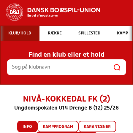
Hvad vil du søge efter?
KLUB/HOLD
RÆKKE
SPILLESTED
KAMP
INDHOLD OG NYHEDER
Find en klub eller et hold
STILLINGER, RESULTATER, KLUBBER OG
HOLD
NIVÅ-KOKKEDAL FK (2)
Ungdomspokalen U14 Drenge B (12) 25/26
INFO
KAMPPROGRAM
KARANTÆNER