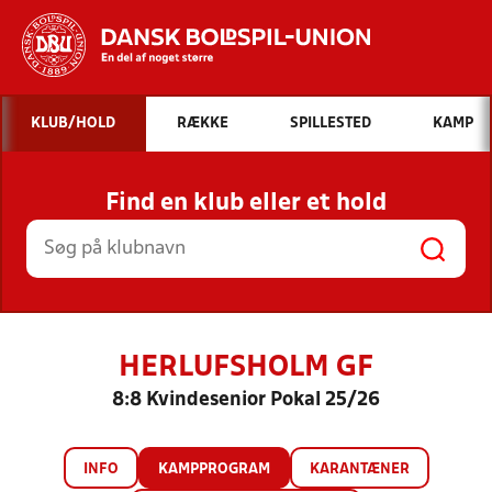
Hvad vil du søge efter?
KLUB/HOLD
RÆKKE
SPILLESTED
KAMP
INDHOLD OG NYHEDER
Find en klub eller et hold
STILLINGER, RESULTATER, KLUBBER OG
HOLD
HERLUFSHOLM GF
8:8 Kvindesenior Pokal 25/26
INFO
KAMPPROGRAM
KARANTÆNER