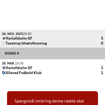
26. NOV. 2025
20:00
Herlufsholm GF
5
Taastrup Idrætsforening
0
RUNDE 4
26. MAR.
19:30
Herlufsholm GF
2
Allerød Fodbold Klub
1
Spørgsmål omkring denne række skal