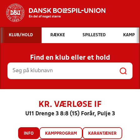
Hvad vil du søge efter?
KLUB/HOLD
RÆKKE
SPILLESTED
KAMP
INDHOLD OG NYHEDER
Find en klub eller et hold
STILLINGER, RESULTATER, KLUBBER OG
HOLD
KR. VÆRLØSE IF
U11 Drenge 3 8:8 (15) Forår, Pulje 3
INFO
KAMPPROGRAM
KARANTÆNER