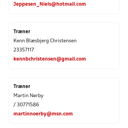
Jeppesen_Niels@hotmail.com
Træner
Kenn Blæsbjerg Christensen
23357117
kennbchristensen@gmail.com
Træner
Martin Nørby
/ 30771586
martinnoerby@msn.com