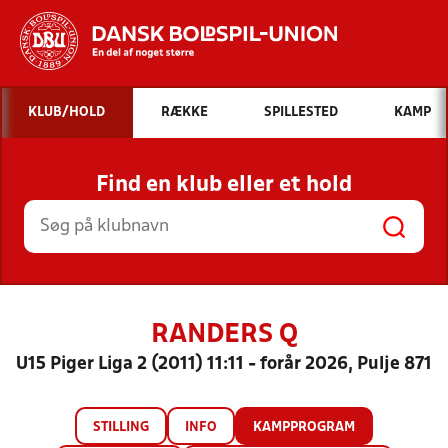
Hvad vil du søge efter?
KLUB/HOLD
RÆKKE
SPILLESTED
KAMP
INDHOLD OG NYHEDER
Find en klub eller et hold
STILLINGER, RESULTATER, KLUBBER OG
HOLD
RANDERS Q
U15 Piger Liga 2 (2011) 11:11 - forår 2026, Pulje 871
STILLING
INFO
KAMPPROGRAM