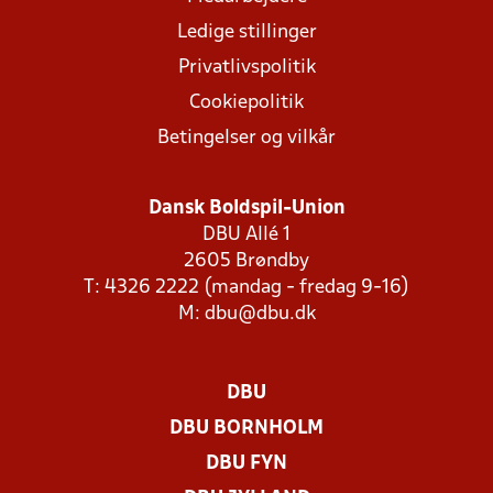
Ledige stillinger
Privatlivspolitik
Cookiepolitik
Betingelser og vilkår
Dansk Boldspil-Union
DBU Allé 1
2605 Brøndby
T: 4326 2222 (mandag - fredag 9-16)
M:
dbu@dbu.dk
DBU
DBU BORNHOLM
DBU FYN