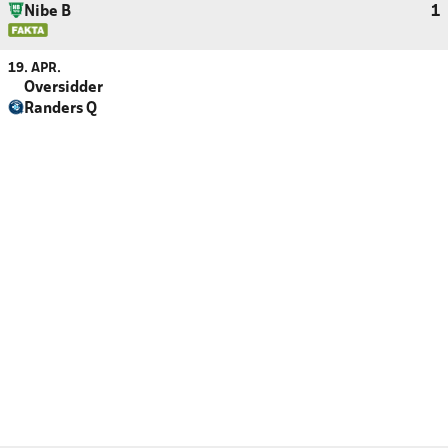
Nibe B
1
19. APR.
Oversidder
Randers Q