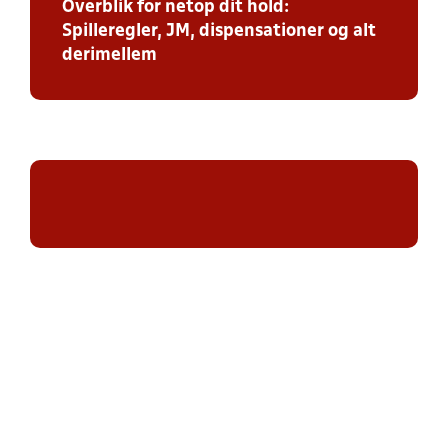
Overblik for netop dit hold:
Spilleregler, JM, dispensationer og alt
derimellem