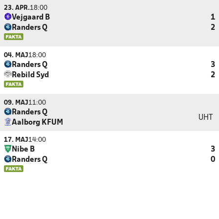
23. APR.
18:00
Vejgaard B
1
Randers Q
2
04. MAJ
18:00
Randers Q
3
Rebild Syd
2
09. MAJ
11:00
Randers Q
UHT
Aalborg KFUM
17. MAJ
14:00
Nibe B
3
Randers Q
0