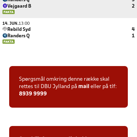
Randers Q
3
Vejgaard B
2
14. JUN.
13:00
Rebild Syd
4
Randers Q
1
Spørgsmål omkring denne række skal
rettes til DBU Jylland på
mail
eller på tlf:
8939 9999