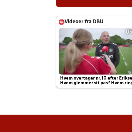
Videoer fra DBU
05
Hvem overtager nr.10 efter Eriks
Hvem glemmer sit pas? Hvem rin
Joachim altid til efter kampe?