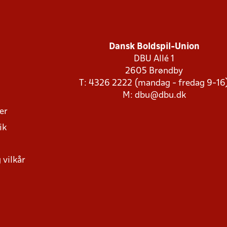
Dansk Boldspil-Union
DBU Allé 1
2605 Brøndby
T: 4326 2222 (mandag - fredag 9-16
M:
dbu@dbu.dk
ger
ik
 vilkår