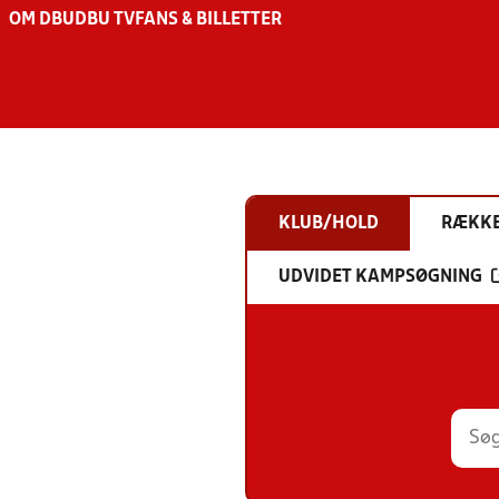
OM DBU
DBU TV
FANS & BILLETTER
KLUB/HOLD
RÆKK
UDVIDET KAMPSØGNING