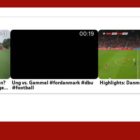
:11
00:19
en?
Ung vs. Gammel #fordanmark #dbu
Highlights: Danma
ger
#football