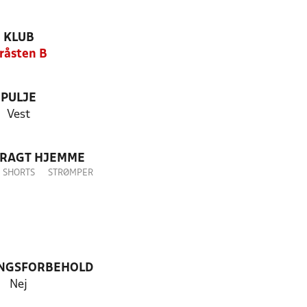
KLUB
råsten B
PULJE
Vest
DRAGT HJEMME
SHORTS
STRØMPER
NGSFORBEHOLD
Nej