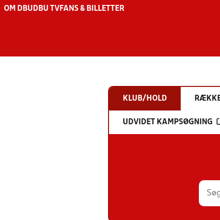
OM DBU
DBU TV
FANS & BILLETTER
KLUB/HOLD
RÆKK
UDVIDET KAMPSØGNING