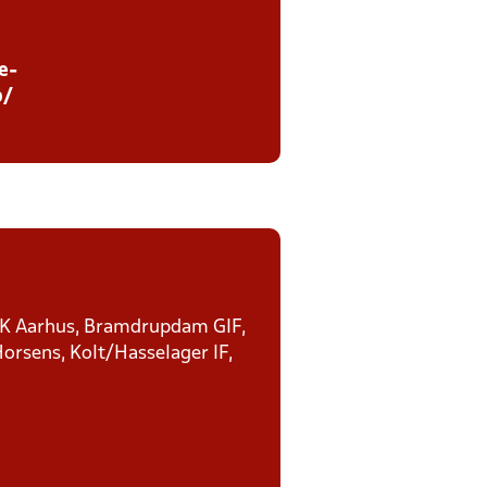
e-
p/
 VSK Aarhus, Bramdrupdam GIF,
rsens, Kolt/Hasselager IF,