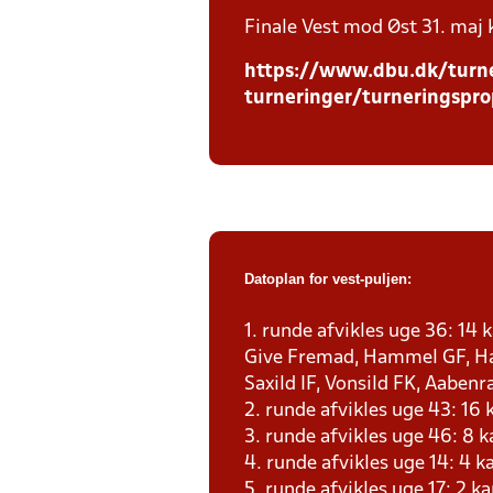
Finale Vest mod Øst 31. maj 
https://www.dbu.dk/turne
turneringer/turneringspro
Datoplan for vest-puljen:
1. runde afvikles uge 36: 14
Give Fremad, Hammel GF, Ha
Saxild IF, Vonsild FK, Aabenr
2. runde afvikles uge 43: 16
3. runde afvikles uge 46: 8 
4. runde afvikles uge 14: 4 
5. runde afvikles uge 17: 2 