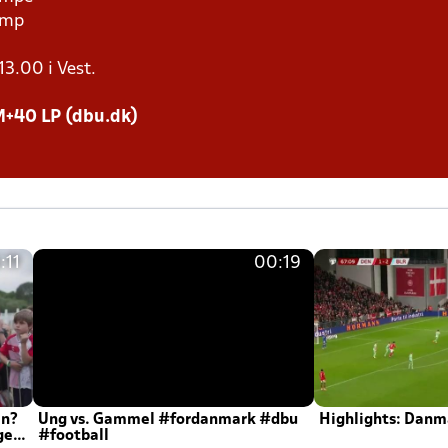
kamp
13.00 i Vest.
M+40 LP (dbu.dk)
:11
00:19
en?
Ung vs. Gammel #fordanmark #dbu
Highlights: Danma
ger
#football