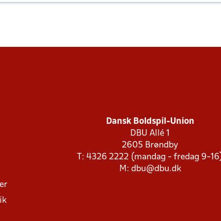
Dansk Boldspil-Union
DBU Allé 1
2605 Brøndby
T: 4326 2222 (mandag - fredag 9-16
M:
dbu@dbu.dk
ger
ik