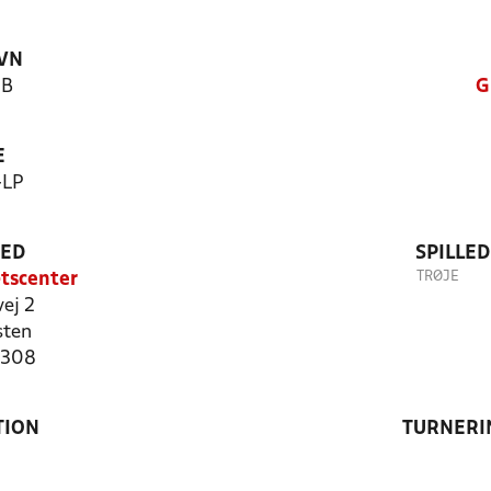
VN
 B
G
E
-LP
TED
SPILLE
TRØJE
tscenter
ej 2
sten
0308
TION
TURNERI