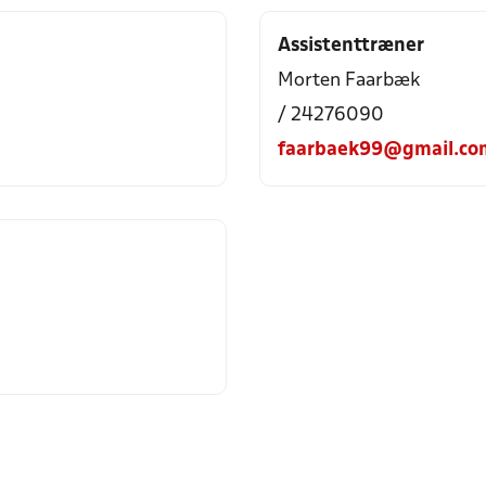
Assistenttræner
Morten Faarbæk
/ 24276090
faarbaek99@gmail.co