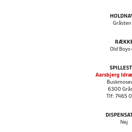
HOLDNA
Gråsten
RÆKK
Old Boys
SPILLES
Aarsbjerg Idræ
Buskmosev
6300 Grå
Tlf: 7465 
DISPENSA
Nej