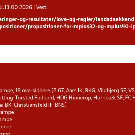
kl.13.00 2026 i Vest.
ringer-og-resultater/love-og-regler/landsdaekkend
positioner/propositioner-for-mplus32-og-mplus40-l
 kampe, 18 oversiddere (B 67, Aars IK, RKG, Vildbjerg SF,
tting-Torsted Fodbold, HOG Hinnerup, Hornbæk SF, FC Ho
aa BK, Christiansfeld IF, BNS)
 kampe
kampe
kampe
kampe