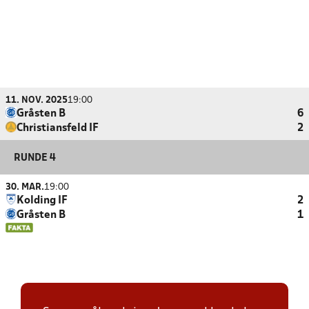
11. NOV. 2025
19:00
Gråsten B
6
Christiansfeld IF
2
RUNDE 4
30. MAR.
19:00
Kolding IF
2
Gråsten B
1