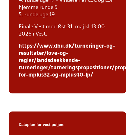
4. runde uge 17 - Vinderen af CSC og LSF
hjemme runde 5
5. runde uge 19
Finale Vest mod Øst 31. maj kl.13.00
2026 i Vest.
https://www.dbu.dk/turneringer-og-
resultater/love-og-
regler/landsdaekkende-
turneringer/turneringspropositioner/proposi
for-mplus32-og-mplus40-lp/
Datoplan for vest-puljen: