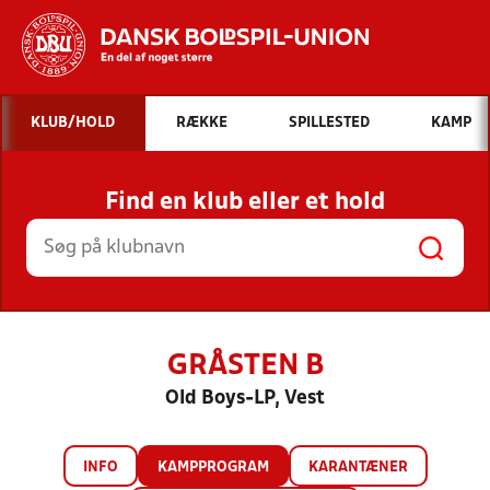
Hvad vil du søge efter?
KLUB/HOLD
RÆKKE
SPILLESTED
KAMP
INDHOLD OG NYHEDER
Find en klub eller et hold
STILLINGER, RESULTATER, KLUBBER OG
HOLD
GRÅSTEN B
Old Boys-LP, Vest
INFO
KAMPPROGRAM
KARANTÆNER