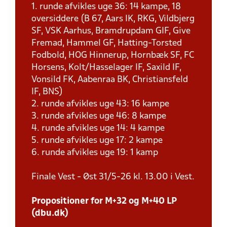
1. runde afvikles uge 36: 14 kampe, 18
oversiddere (B 67, Aars IK, RKG, Vildbjerg
SF, VSK Aarhus, Bramdrupdam GIF, Give
Fremad, Hammel GF, Hatting-Torsted
Fodbold, HOG Hinnerup, Hornbæk SF, FC
Horsens, Kolt/Hasselager IF, Saxild IF,
Vonsild FK, Aabenraa BK, Christiansfeld
IF, BNS)
2. runde afvikles uge 43: 16 kampe
3. runde afvikles uge 46: 8 kampe
4. runde afvikles uge 14: 4 kampe
5. runde afvikles uge 17: 2 kampe
6. runde afvikles uge 19: 1 kamp
Finale Vest - Øst 31/5-26 kl. 13.00 i Vest.
Propositioner for M+32 og M+40 LP
(dbu.dk)