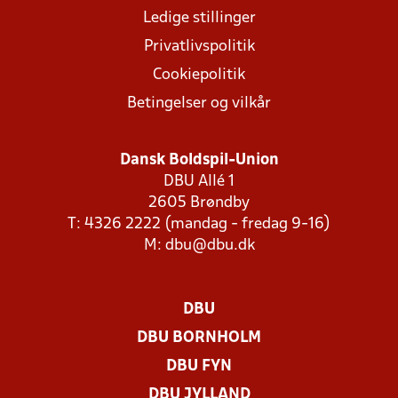
Ledige stillinger
Privatlivspolitik
Cookiepolitik
Betingelser og vilkår
Dansk Boldspil-Union
DBU Allé 1
2605 Brøndby
T: 4326 2222 (mandag - fredag 9-16)
M:
dbu@dbu.dk
DBU
DBU BORNHOLM
DBU FYN
DBU JYLLAND