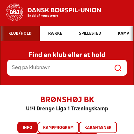
Hvad vil du søge efter?
KLUB/HOLD
RÆKKE
SPILLESTED
KAMP
INDHOLD OG NYHEDER
Find en klub eller et hold
STILLINGER, RESULTATER, KLUBBER OG
HOLD
BRØNSHØJ BK
U14 Drenge Liga 1 Træningskamp
INFO
KAMPPROGRAM
KARANTÆNER