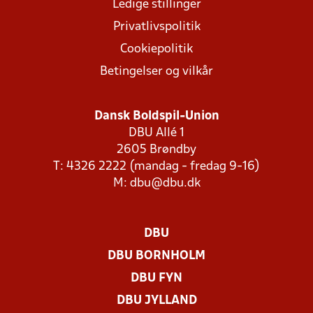
Ledige stillinger
Privatlivspolitik
Cookiepolitik
Betingelser og vilkår
Dansk Boldspil-Union
DBU Allé 1
2605 Brøndby
T: 4326 2222 (mandag - fredag 9-16)
M:
dbu@dbu.dk
DBU
DBU BORNHOLM
DBU FYN
DBU JYLLAND