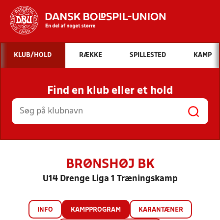
Hvad vil du søge efter?
KLUB/HOLD
RÆKKE
SPILLESTED
KAMP
INDHOLD OG NYHEDER
Find en klub eller et hold
STILLINGER, RESULTATER, KLUBBER OG
HOLD
BRØNSHØJ BK
U14 Drenge Liga 1 Træningskamp
INFO
KAMPPROGRAM
KARANTÆNER