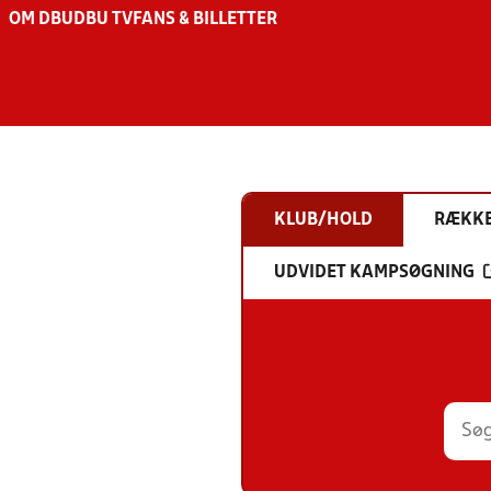
OM DBU
DBU TV
FANS & BILLETTER
KLUB/HOLD
RÆKK
UDVIDET KAMPSØGNING