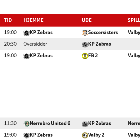
TID
HJEMME
UDE
SPIL
19:00
KP Zebras
Soccersisters
Valby
20:30
Oversidder
KP Zebras
19:00
KP Zebras
FB 2
Valby
11:30
Nørrebro United 6
KP Zebras
Nørr
19:00
KP Zebras
Valby 2
Valby