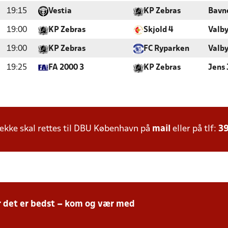
19:15
Vestia
KP Zebras
Bavn
19:00
KP Zebras
Skjold 4
Valby
19:00
KP Zebras
FC Ryparken
Valby
19:25
FA 2000 3
KP Zebras
Jens 
kke skal rettes til DBU København på
mail
eller på tlf:
39
r det er bedst – kom og vær med