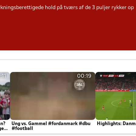
kningsberettigede hold på tværs af de 3 puljer rykker op
:11
00:19
en?
Ung vs. Gammel #fordanmark #dbu
Highlights: Danma
ger
#football