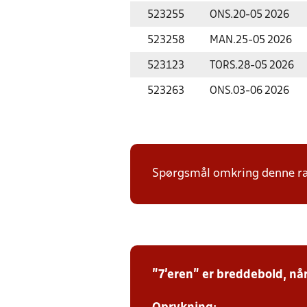
523255
ONS.
20-05 2026
523258
MAN.
25-05 2026
523123
TORS.
28-05 2026
523263
ONS.
03-06 2026
Spørgsmål omkring denne ræ
"7'eren" er breddebold, nå