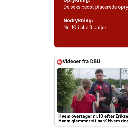
Oprykning:
De seks bedst placerede opry
Nedrykning:
Nr. 10 i alle 3 puljer
Videoer fra DBU
05
Hvem overtager nr.10 efter Eriks
Hvem glemmer sit pas? Hvem rin
Joachim altid til efter kampe?