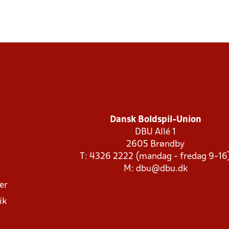
Dansk Boldspil-Union
DBU Allé 1
2605 Brøndby
T: 4326 2222 (mandag - fredag 9-16
M:
dbu@dbu.dk
ger
ik