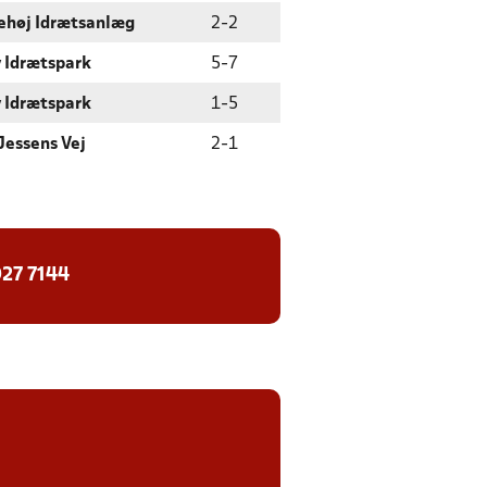
ehøj Idrætsanlæg
2
-
2
 Idrætspark
5
-
7
 Idrætspark
1
-
5
Jessens Vej
2
-
1
27 7144