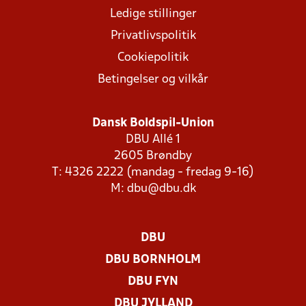
Ledige stillinger
Privatlivspolitik
Cookiepolitik
Betingelser og vilkår
Dansk Boldspil-Union
DBU Allé 1
2605 Brøndby
T: 4326 2222 (mandag - fredag 9-16)
M:
dbu@dbu.dk
DBU
DBU BORNHOLM
DBU FYN
DBU JYLLAND