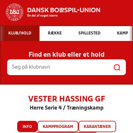
Hvad vil du søge efter?
KLUB/HOLD
RÆKKE
SPILLESTED
KAMP
INDHOLD OG NYHEDER
Find en klub eller et hold
STILLINGER, RESULTATER, KLUBBER OG
HOLD
VESTER HASSING GF
Herre Serie 4 / Træningskamp
INFO
KAMPPROGRAM
KARANTÆNER