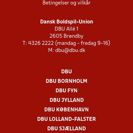
Betingelser og vilkår
Dansk Boldspil-Union
DBU Allé 1
2605 Brøndby
T: 4326 2222 (mandag - fredag 9-16)
M:
dbu@dbu.dk
DBU
DBU BORNHOLM
DBU FYN
DBU JYLLAND
DBU KØBENHAVN
DBU LOLLAND-FALSTER
DBU SJÆLLAND