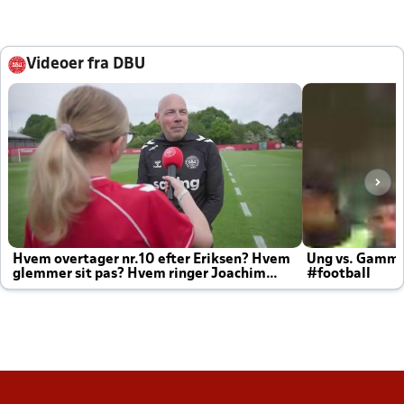
Videoer fra DBU
Hvem overtager nr.10 efter Eriksen? Hvem
Ung vs. Gamm
glemmer sit pas? Hvem ringer Joachim
#football
altid til efter kampe?