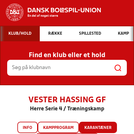
Hvad vil du søge efter?
KLUB/HOLD
RÆKKE
SPILLESTED
KAMP
INDHOLD OG NYHEDER
Find en klub eller et hold
STILLINGER, RESULTATER, KLUBBER OG
HOLD
VESTER HASSING GF
Herre Serie 4 / Træningskamp
INFO
KAMPPROGRAM
KARANTÆNER