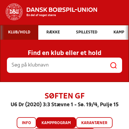
Hvad vil du søge efter?
KLUB/HOLD
RÆKKE
SPILLESTED
KAMP
INDHOLD OG NYHEDER
Find en klub eller et hold
STILLINGER, RESULTATER, KLUBBER OG
HOLD
SØFTEN GF
U6 Dr (2020) 3:3 Stævne 1 - Sø. 19/4, Pulje 15
INFO
KAMPPROGRAM
KARANTÆNER