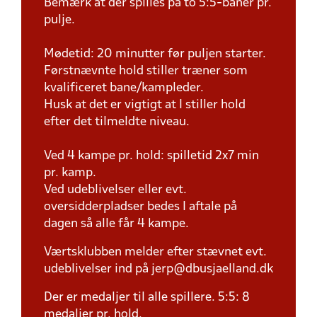
Bemærk at der spilles på to 5:5-baner pr.
pulje.
Mødetid: 20 minutter før puljen starter.
Førstnævnte hold stiller træner som
kvalificeret bane/kampleder.
Husk at det er vigtigt at I stiller hold
efter det tilmeldte niveau.
Ved 4 kampe pr. hold: spilletid 2x7 min
pr. kamp.
Ved udeblivelser eller evt.
oversidderpladser bedes I aftale på
dagen så alle får 4 kampe.
Værtsklubben melder efter stævnet evt.
udeblivelser ind på jerp@dbusjaelland.dk
Der er medaljer til alle spillere. 5:5: 8
medaljer pr. hold.