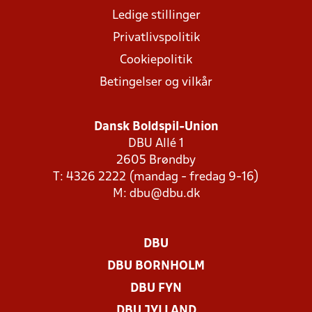
Ledige stillinger
Privatlivspolitik
Cookiepolitik
Betingelser og vilkår
Dansk Boldspil-Union
DBU Allé 1
2605 Brøndby
T: 4326 2222 (mandag - fredag 9-16)
M:
dbu@dbu.dk
DBU
DBU BORNHOLM
DBU FYN
DBU JYLLAND