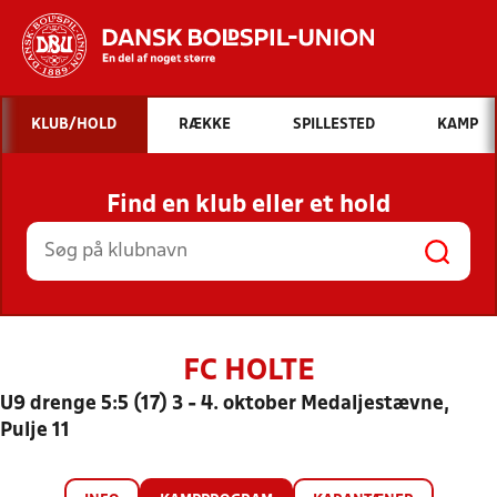
Hvad vil du søge efter?
KLUB/HOLD
RÆKKE
SPILLESTED
KAMP
INDHOLD OG NYHEDER
Find en klub eller et hold
STILLINGER, RESULTATER, KLUBBER OG
HOLD
FC HOLTE
U9 drenge 5:5 (17) 3 - 4. oktober Medaljestævne,
Pulje 11