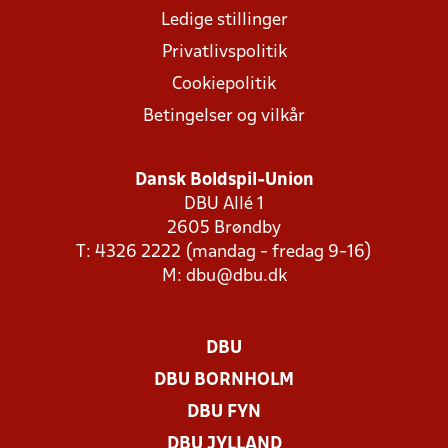
Ledige stillinger
Privatlivspolitik
Cookiepolitik
Betingelser og vilkår
Dansk Boldspil-Union
DBU Allé 1
2605 Brøndby
T: 4326 2222 (mandag - fredag 9-16)
M:
dbu@dbu.dk
DBU
DBU BORNHOLM
DBU FYN
DBU JYLLAND