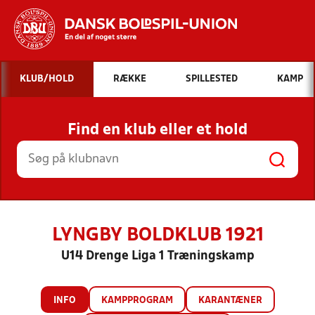
Hvad vil du søge efter?
KLUB/HOLD
RÆKKE
SPILLESTED
KAMP
INDHOLD OG NYHEDER
Find en klub eller et hold
STILLINGER, RESULTATER, KLUBBER OG
HOLD
LYNGBY BOLDKLUB 1921
U14 Drenge Liga 1 Træningskamp
INFO
KAMPPROGRAM
KARANTÆNER