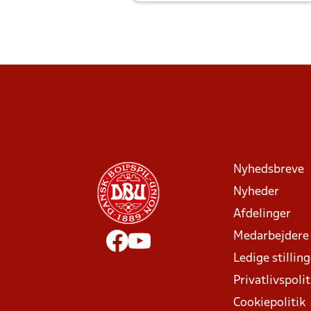
Joachim altid til efter kampe?
Nyhedsbreve
Nyheder
Afdelinger
Medarbejdere
Ledige stillin
Privatlivspolit
Cookiepolitik