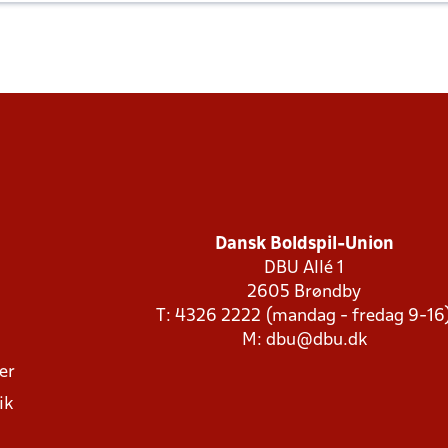
Dansk Boldspil-Union
DBU Allé 1
2605 Brøndby
T: 4326 2222 (mandag - fredag 9-16
M:
dbu@dbu.dk
ger
ik