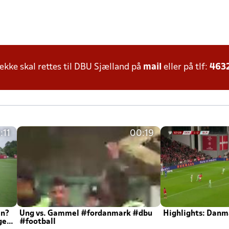
ke skal rettes til DBU Sjælland på
mail
eller på tlf:
463
:11
00:19
en?
Ung vs. Gammel #fordanmark #dbu
Highlights: Danma
ger
#football