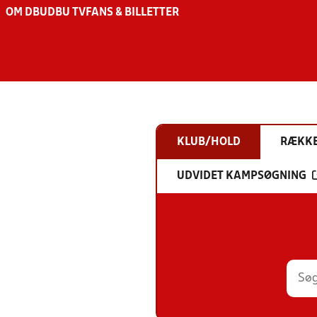
OM DBU
DBU TV
FANS & BILLETTER
KLUB/HOLD
RÆKK
UDVIDET KAMPSØGNING