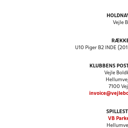
HOLDNA
Vejle B
RÆKK
U10 Piger B2 INDE (201
KLUBBENS POS
Vejle Bold
Hellumvej
7100 Vej
invoice@vejleb
SPILLES
VB Park
Hellumve