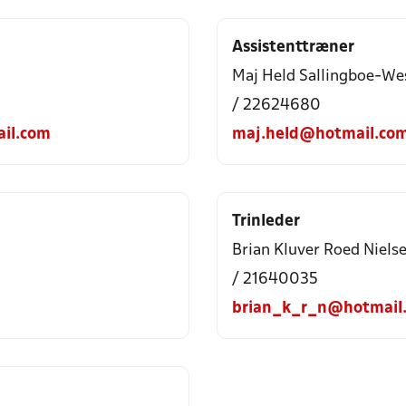
Assistenttræner
Maj Held Sallingboe-We
/ 22624680
il.com
maj.held@hotmail.co
Trinleder
Brian Kluver Roed Niels
/ 21640035
brian_k_r_n@hotmail