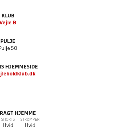
KLUB
Vejle B
PULJE
Pulje 50
S HJEMMESIDE
leboldklub.dk
DRAGT HJEMME
SHORTS
STRØMPER
Hvid
Hvid