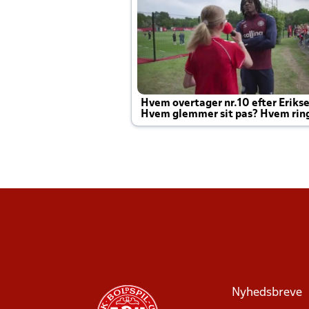
Hvem overtager nr.10 efter Eriks
Hvem glemmer sit pas? Hvem rin
Joachim altid til efter kampe?
Nyhedsbreve