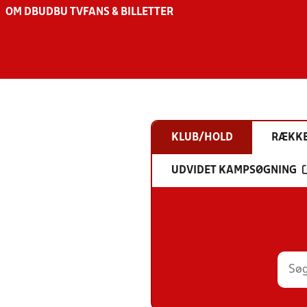
OM DBU
DBU TV
FANS & BILLETTER
KLUB/HOLD
RÆKK
UDVIDET KAMPSØGNING