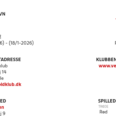
VN
E
6) - (18/1-2026)
TADRESSE
KLUBBEN
klub
www.vej
 14
le
oldklub.dk
TED
SPILLE
TRØJE
en
Rød
j 9