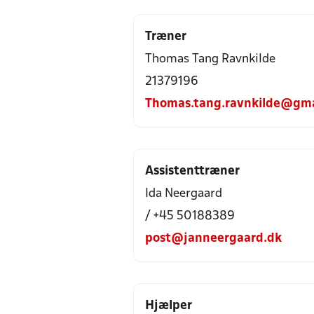
Træner
Thomas Tang Ravnkilde
21379196
Thomas.tang.ravnkilde@gma
Assistenttræner
Ida Neergaard
/ +45 50188389
post@janneergaard.dk
Hjælper