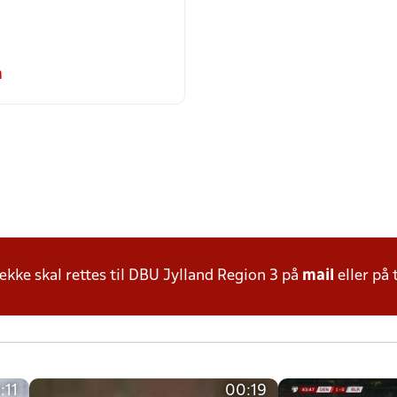
m
ke skal rettes til DBU Jylland Region 3 på
mail
eller på 
:11
00:19