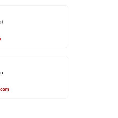
st
m
en
.com