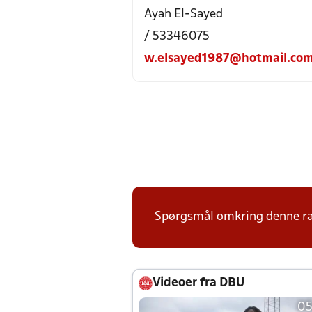
Ayah El-Sayed
/ 53346075
w.elsayed1987@hotmail.co
Spørgsmål omkring denne ræk
Videoer fra DBU
05