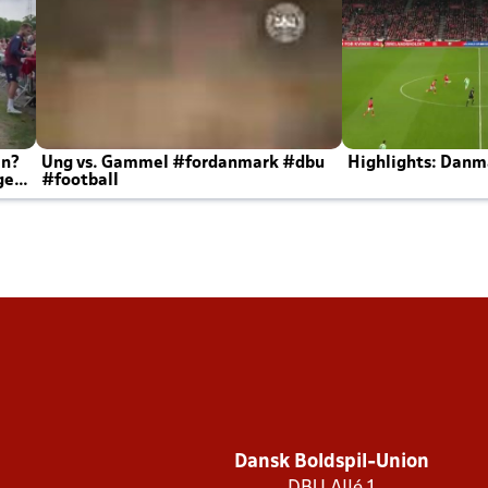
en?
Ung vs. Gammel #fordanmark #dbu
Highlights: Danma
ger
#football
Dansk Boldspil-Union