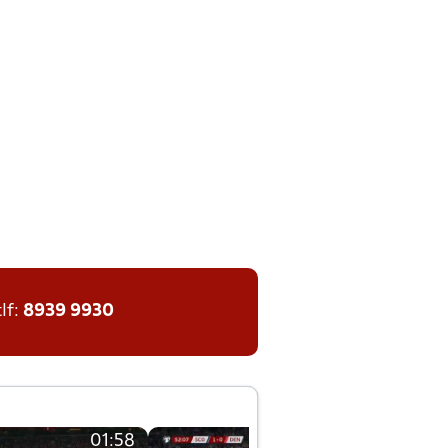
tlf:
8939 9930
01:58
01:58