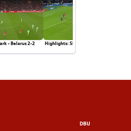
rk - Belarus 2-2
Highlights: Skotland - Danmark 4-2
J
E
DBU