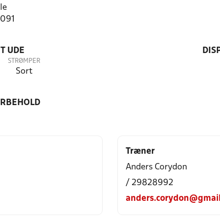
le
2091
T UDE
DIS
STRØMPER
Sort
ORBEHOLD
Træner
Anders Corydon
/ 29828992
anders.corydon@gmai