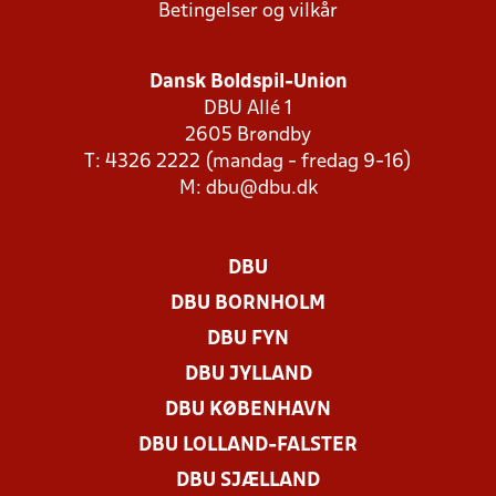
Betingelser og vilkår
Dansk Boldspil-Union
DBU Allé 1
2605 Brøndby
T: 4326 2222 (mandag - fredag 9-16)
M:
dbu@dbu.dk
DBU
DBU BORNHOLM
DBU FYN
DBU JYLLAND
DBU KØBENHAVN
DBU LOLLAND-FALSTER
DBU SJÆLLAND