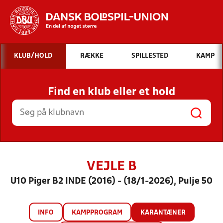
Hvad vil du søge efter?
KLUB/HOLD
RÆKKE
SPILLESTED
KAMP
INDHOLD OG NYHEDER
Find en klub eller et hold
STILLINGER, RESULTATER, KLUBBER OG
HOLD
VEJLE B
U10 Piger B2 INDE (2016) - (18/1-2026), Pulje 50
INFO
KAMPPROGRAM
KARANTÆNER