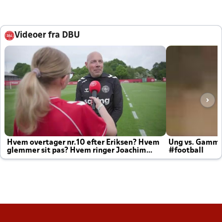
Videoer fra DBU
Hvem overtager nr.10 efter Eriksen? Hvem
Ung vs. Gamm
glemmer sit pas? Hvem ringer Joachim
#football
altid til efter kampe?