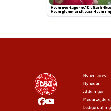
Hvem overtager nr.10 efter Eriks
Hvem glemmer sit pas? Hvem rin
Joachim altid til efter kampe?
Nyhedsbreve
Nyheder
Afdelinger
Medarbejdere
Ledige stillin