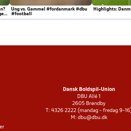
en?
Ung vs. Gammel #fordanmark #dbu
Highlights: Danma
ger
#football
Dansk Boldspil-Union
DBU Allé 1
2605 Brøndby
T: 4326 2222 (mandag - fredag 9-16
M:
dbu@dbu.dk
ger