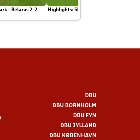
rk - Belarus 2-2
Highlights: Skotland - Danmark 4-2
J
E
DBU
DBU BORNHOLM
DBU FYN
)
DBU JYLLAND
DBU KØBENHAVN