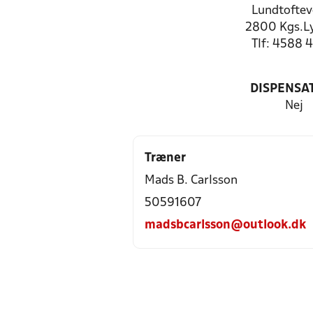
Lundtoftev
2800 Kgs.L
Tlf: 4588 
DISPENSA
Nej
Træner
Mads B. Carlsson
50591607
madsbcarlsson@outlook.dk