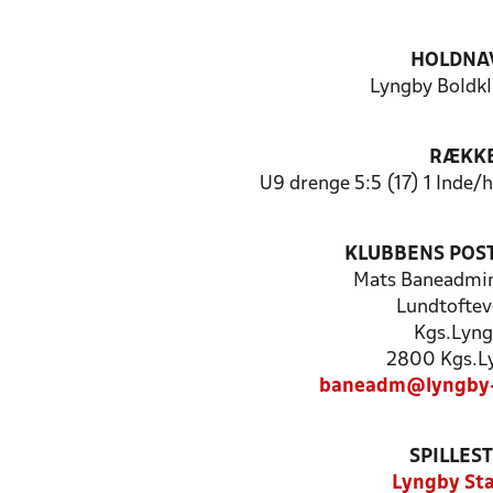
HOLDNA
Lyngby Boldkl
RÆKK
U9 drenge 5:5 (17) 1 Inde
KLUBBENS POS
Mats Baneadmin
Lundtoftev
Kgs.Lyn
2800 Kgs.L
baneadm@lyngby-
SPILLES
Lyngby St