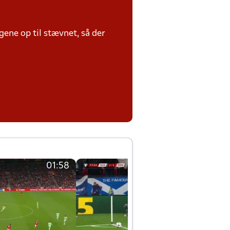
ene op til stævnet, så der
01:58
01:58