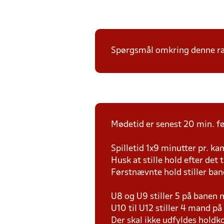
Spørgsmål omkring denne ræk
Mødetid er senest 20 min. fø
Spilletid 1x9 minutter pr. k
Husk at stille hold efter det 
Førstnævnte hold stiller ban
U8 og U9 stiller 5 på bane
U10 til U12 stiller 4 mand 
Der skal ikke udfyldes holdko