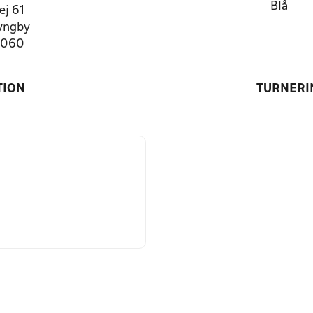
Blå
ej 61
yngby
4060
TION
TURNERI