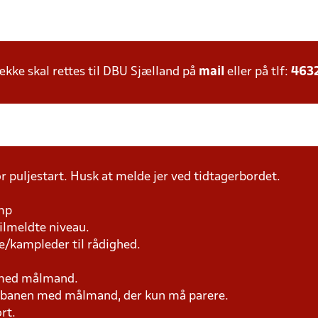
ke skal rettes til DBU Sjælland på
mail
eller på tlf:
463
r puljestart. Husk at melde jer ved tidtagerbordet.
amp
tilmeldte niveau.
e/kampleder til rådighed.
n med målmand.
på banen med målmand, der kun må parere.
rt.