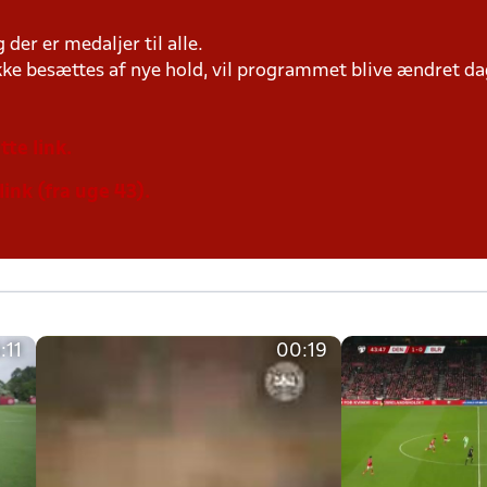
der er medaljer til alle.
ke besættes af nye hold, vil programmet blive ændret dag
tte link.
link (fra uge 43).
:11
00:19