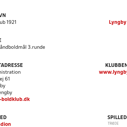
VN
ub 1921
Lyngby 
E
/håndboldmål 3.runde
TADRESSE
KLUBBEN
istration
www.lyngby
ej 61
gby
yngby
boldklub.dk
TED
SPILLE
TRØJE
adion