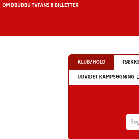
OM DBU
DBU TV
FANS & BILLETTER
KLUB/HOLD
RÆKK
UDVIDET KAMPSØGNING