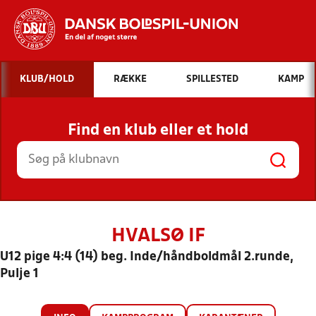
Hvad vil du søge efter?
KLUB/HOLD
RÆKKE
SPILLESTED
KAMP
INDHOLD OG NYHEDER
Find en klub eller et hold
STILLINGER, RESULTATER, KLUBBER OG
HOLD
HVALSØ IF
U12 pige 4:4 (14) beg. Inde/håndboldmål 2.runde,
Pulje 1