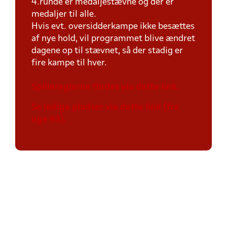
4.runde er medaljestævne og der er
medaljer til alle.
Hvis evt. oversidderkampe ikke besættes
af nye hold, vil programmet blive ændret
dagene op til stævnet, så der stadig er
fire kampe til hver.
Spillereglerne findes via dette link.
Se ledige pladser via dette link (fra
uge 43).