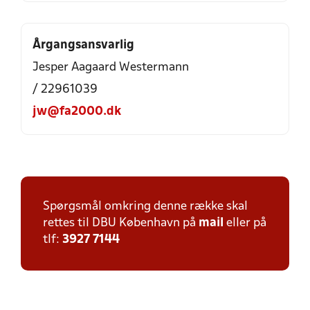
Årgangsansvarlig
Jesper Aagaard Westermann
/ 22961039
jw@fa2000.dk
Spørgsmål omkring denne række skal
rettes til DBU København på
mail
eller på
tlf:
3927 7144