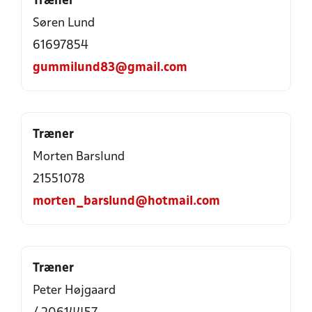
Træner
Søren Lund
61697854
gummilund83@gmail.com
Træner
Morten Barslund
21551078
morten_barslund@hotmail.com
Træner
Peter Højgaard