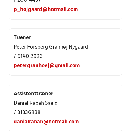
/ 20614457
p_hojgaard@hotmail.com
Træner
Peter Forsberg Granhøj Nygaard
/ 6140 2926
petergranhoej@gmail.com
Assistenttræner
Danial Rabah Saeid
/ 31336838
danialrabah@hotmail.com