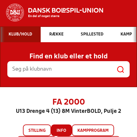
Hvad vil du søge efter?
KLUB/HOLD
RÆKKE
SPILLESTED
KAMP
INDHOLD OG NYHEDER
Find en klub eller et hold
STILLINGER, RESULTATER, KLUBBER OG
HOLD
FA 2000
U13 Drenge 4 (13) 8M VinterBOLD, Pulje 2
STILLING
INFO
KAMPPROGRAM