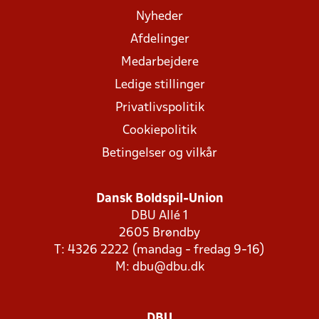
Nyheder
Afdelinger
Medarbejdere
Ledige stillinger
Privatlivspolitik
Cookiepolitik
Betingelser og vilkår
Dansk Boldspil-Union
DBU Allé 1
2605 Brøndby
T: 4326 2222 (mandag - fredag 9-16)
M:
dbu@dbu.dk
DBU