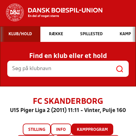
Hvad vil du søge efter?
KLUB/HOLD
RÆKKE
SPILLESTED
KAMP
INDHOLD OG NYHEDER
Find en klub eller et hold
STILLINGER, RESULTATER, KLUBBER OG
HOLD
FC SKANDERBORG
U15 Piger Liga 2 (2011) 11:11 - Vinter, Pulje 160
STILLING
INFO
KAMPPROGRAM