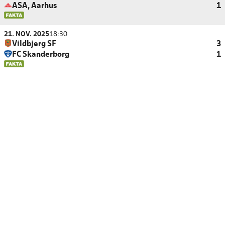
ASA, Aarhus
1
21. NOV. 2025
18:30
Vildbjerg SF
3
FC Skanderborg
1