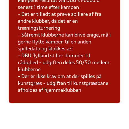
kampens resultat via DBU's Fodbold
senest 1 time efter kampen
- Det er tilladt at prøve spillere af fra
andre klubber, da det er en
træningsturnering
- Såfremt klubberne kan blive enige, må i
gerne flytte kampen til en anden
spilledato og klokkeslæt
- DBU Jylland stiller dommer til
rådighed - udgiften deles 50/50 mellem
klubberne
- Der er ikke krav om at der spilles på
kunstgræs - udgiften til kunstgræsbane
afholdes af hjemmeklubben