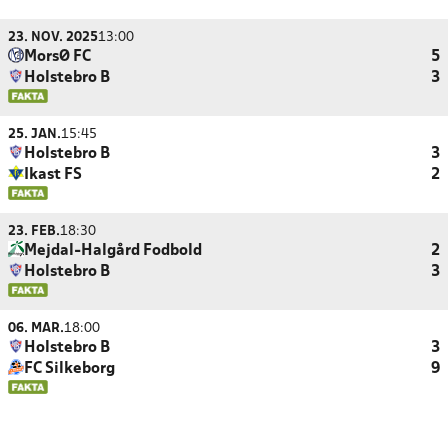
23. NOV. 2025
13:00
MorsØ FC
5
Holstebro B
3
25. JAN.
15:45
Holstebro B
3
Ikast FS
2
23. FEB.
18:30
Mejdal-Halgård Fodbold
2
Holstebro B
3
06. MAR.
18:00
Holstebro B
3
FC Silkeborg
9