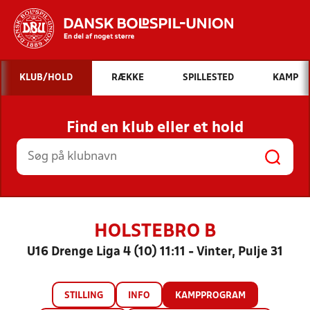
Hvad vil du søge efter?
KLUB/HOLD
RÆKKE
SPILLESTED
KAMP
INDHOLD OG NYHEDER
Find en klub eller et hold
STILLINGER, RESULTATER, KLUBBER OG
HOLD
HOLSTEBRO B
U16 Drenge Liga 4 (10) 11:11 - Vinter, Pulje 31
STILLING
INFO
KAMPPROGRAM