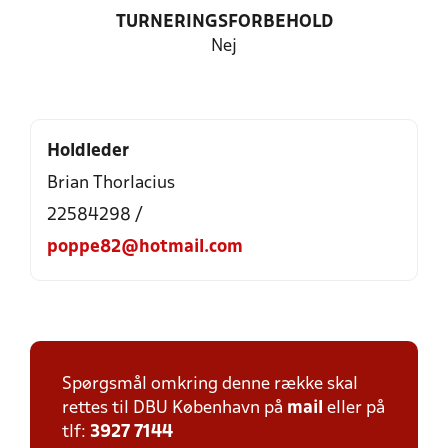
TURNERINGSFORBEHOLD
Nej
Holdleder
Brian Thorlacius
22584298 /
poppe82@hotmail.com
Spørgsmål omkring denne række skal
rettes til DBU København på
mail
eller på
tlf:
3927 7144