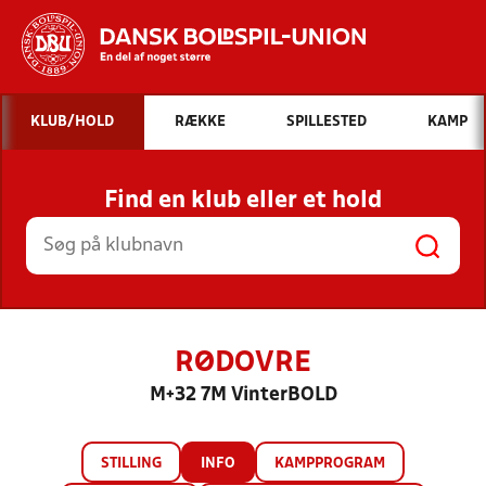
Hvad vil du søge efter?
KLUB/HOLD
RÆKKE
SPILLESTED
KAMP
INDHOLD OG NYHEDER
Find en klub eller et hold
STILLINGER, RESULTATER, KLUBBER OG
HOLD
RØDOVRE
M+32 7M VinterBOLD
STILLING
INFO
KAMPPROGRAM