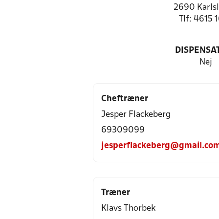
2690 Karls
Tlf: 4615 
DISPENSA
Nej
Cheftræner
Jesper Flackeberg
69309099
jesperflackeberg@gmail.co
Træner
Klavs Thorbek