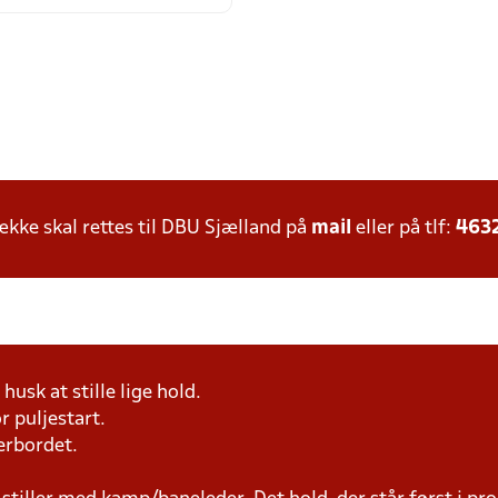
ke skal rettes til DBU Sjælland på
mail
eller på tlf:
463
husk at stille lige hold.
r puljestart.
erbordet.