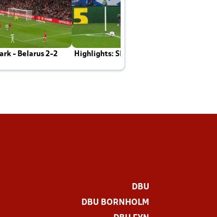
rk - Belarus 2-2
Highlights: Skotland - Danmark 4-2
J
E
DBU
DBU BORNHOLM