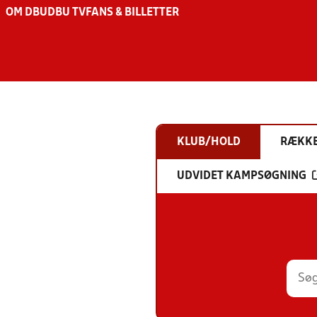
OM DBU
DBU TV
FANS & BILLETTER
KLUB/HOLD
RÆKK
UDVIDET KAMPSØGNING