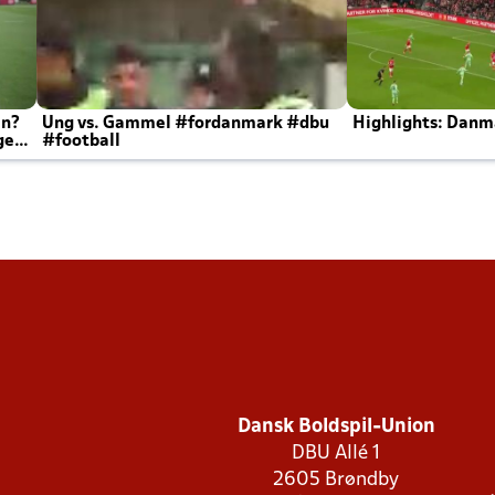
en?
Ung vs. Gammel #fordanmark #dbu
Highlights: Danma
ger
#football
Dansk Boldspil-Union
DBU Allé 1
2605 Brøndby