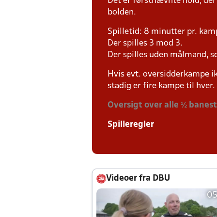
Det er førstnævnte hold, der
bolden.
Spilletid: 8 minutter pr. kam
Der spilles 3 mod 3.
Der spilles uden målmand, s
Hvis evt. oversidderkampe ik
stadig er fire kampe til hver.
Oversigt over alle ½ banes
Spilleregler
Videoer fra DBU
05