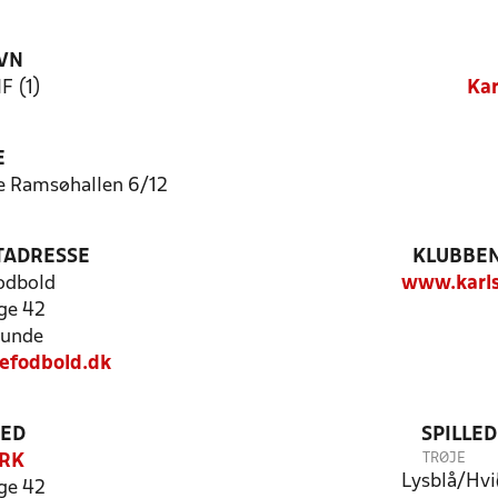
VN
F (1)
Kar
E
e Ramsøhallen 6/12
TADRESSE
KLUBBEN
odbold
www.karls
ge 42
lunde
efodbold.dk
TED
SPILLE
TRØJE
RK
Lysblå/Hvi
ge 42