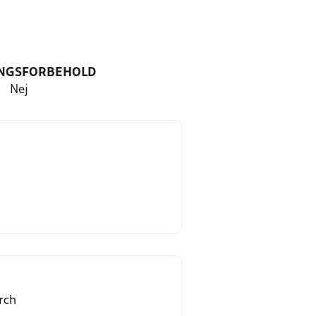
NGSFORBEHOLD
Nej
rch