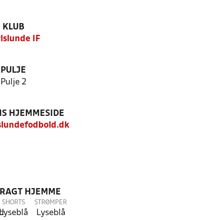
KLUB
lslunde IF
PULJE
Pulje 2
S HJEMMESIDE
lundefodbold.dk
DRAGT HJEMME
SHORTS
STRØMPER
d
Lyseblå
Lyseblå