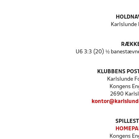
HOLDNA
Karlslunde I
RÆKK
U6 3:3 (20) ½ banestævn
KLUBBENS POS
Karlslunde F
Kongens En
2690 Karls
kontor@karlslund
SPILLES
HOMEPA
Kongens En