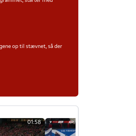
rogrammet, starter med
ene op til stævnet, så der
01:58
01:58