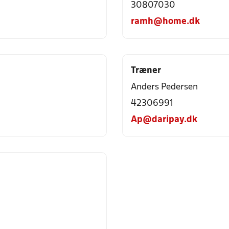
30807030
ramh@home.dk
Træner
Anders Pedersen
42306991
Ap@daripay.dk