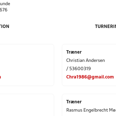
lunde
1676
TION
TURNERI
Træner
Christian Andersen
/ 53600319
m
Chra1986@gmail.com
Træner
Rasmus Engelbrecht Mø