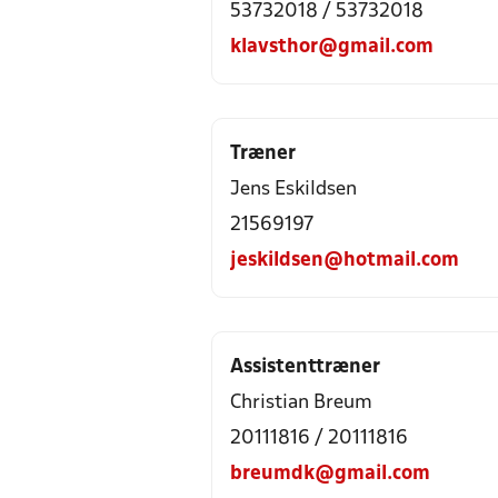
53732018 / 53732018
klavsthor@gmail.com
Træner
Jens Eskildsen
21569197
jeskildsen@hotmail.com
Assistenttræner
Christian Breum
20111816 / 20111816
breumdk@gmail.com