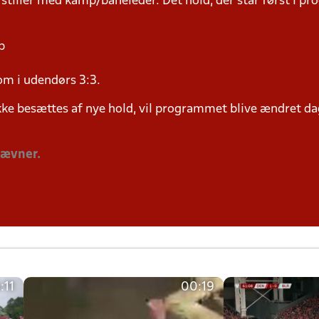
 stiller med kamp/baneleder. Det hold, der står først i p
p
om i udendørs 3:3.
ke besættes af nye hold, vil programmet blive ændret dag
tævner.
:11
00:19