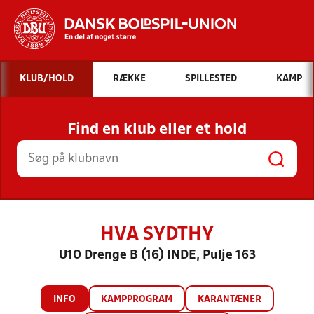
Hvad vil du søge efter?
KLUB/HOLD
RÆKKE
SPILLESTED
KAMP
INDHOLD OG NYHEDER
Find en klub eller et hold
STILLINGER, RESULTATER, KLUBBER OG
HOLD
HVA SYDTHY
U10 Drenge B (16) INDE, Pulje 163
INFO
KAMPPROGRAM
KARANTÆNER