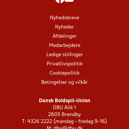
Nyhedsbreve
Nyheder
Afdelinger
Medarbejdere
Ledige stillinger
Privatlivspolitik
Cookiepolitik
Betingelser og vilkår
Dansk Boldspil-Union
DBU Allé 1
2605 Brøndby
T: 4326 2222 (mandag - fredag 9-16)
M:
dbu@dbu.dk