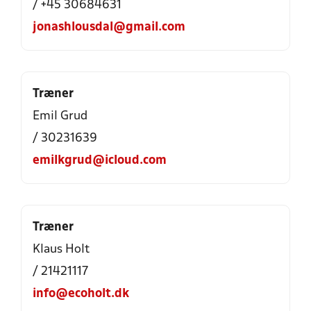
/ +45 30684631
jonashlousdal@gmail.com
Træner
Emil Grud
/ 30231639
emilkgrud@icloud.com
Træner
Klaus Holt
/ 21421117
info@ecoholt.dk