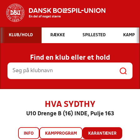
Hvad vil du søge efter?
KLUB/HOLD
RÆKKE
SPILLESTED
KAMP
INDHOLD OG NYHEDER
Find en klub eller et hold
STILLINGER, RESULTATER, KLUBBER OG
HOLD
HVA SYDTHY
U10 Drenge B (16) INDE, Pulje 163
INFO
KAMPPROGRAM
KARANTÆNER