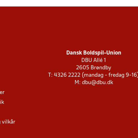
Dansk Boldspil-Union
DBU Allé 1
2605 Brøndby
T: 4326 2222 (mandag - fredag 9-16
M:
dbu@dbu.dk
ger
ik
 vilkår