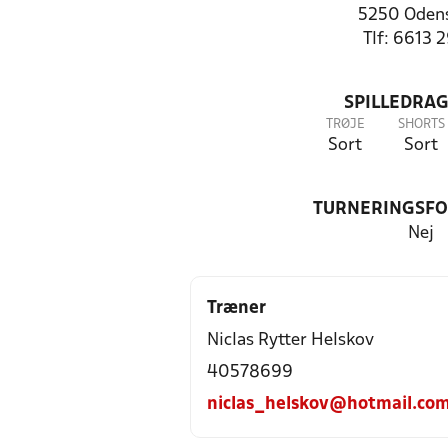
5250 Oden
Tlf: 6613 
SPILLEDRAG
TRØJE
SHORTS
Sort
Sort
TURNERINGSF
Nej
Træner
Niclas Rytter Helskov
40578699
niclas_helskov@hotmail.co