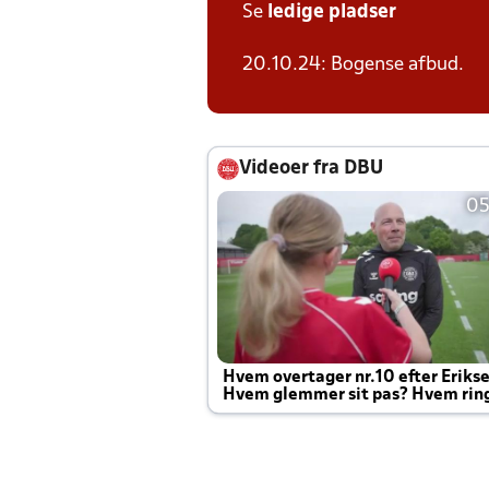
Se
ledige pladser
20.10.24: Bogense afbud.
Videoer fra DBU
05
Hvem overtager nr.10 efter Eriks
Hvem glemmer sit pas? Hvem rin
Joachim altid til efter kampe?