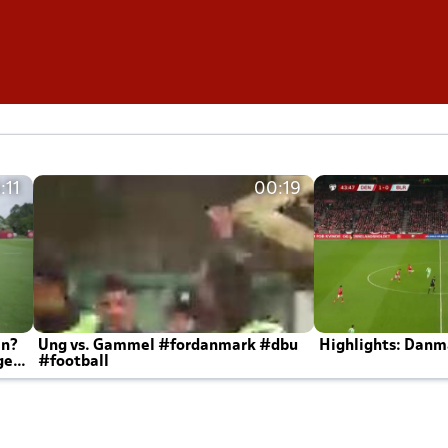
:11
00:19
en?
Ung vs. Gammel #fordanmark #dbu
Highlights: Danma
ger
#football