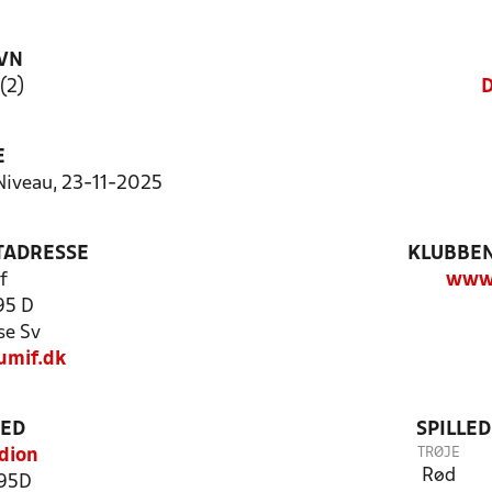
VN
(2)
D
E
Niveau, 23-11-2025
TADRESSE
KLUBBEN
f
www.
95 D
se Sv
umif.dk
TED
SPILLE
TRØJE
dion
Rød
 95D