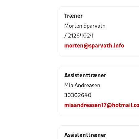
Træner
Morten Sparvath
/ 21264024
morten@sparvath.info
Assistenttræner
Mia Andreasen
30302640
miaandreasen17@hotmail.c
Assistenttræner