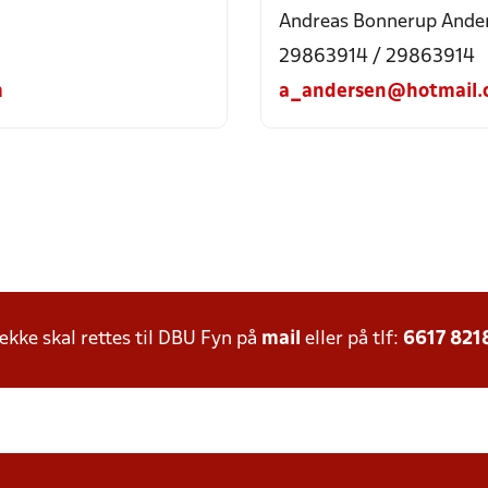
Andreas Bonnerup Ande
29863914 / 29863914
m
a_andersen@hotmail.
ke skal rettes til DBU Fyn på
mail
eller på tlf:
6617 821