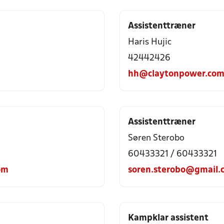
Assistenttræner
Haris Hujic
42442426
hh@claytonpower.co
Assistenttræner
Søren Sterobo
60433321 / 60433321
om
soren.sterobo@gmail.
Kampklar assistent