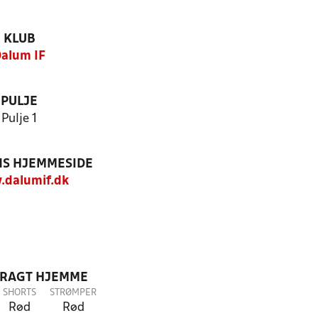
KLUB
alum IF
PULJE
Pulje 1
S HJEMMESIDE
dalumif.dk
DRAGT HJEMME
SHORTS
STRØMPER
Rød
Rød