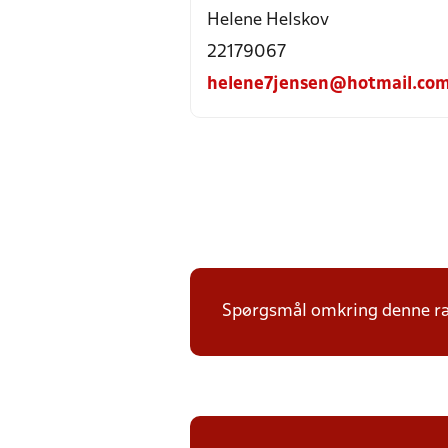
Helene Helskov
22179067
helene7jensen@hotmail.co
Spørgsmål omkring denne ræk