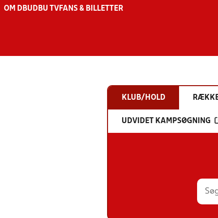
OM DBU
DBU TV
FANS & BILLETTER
KLUB/HOLD
RÆKK
UDVIDET KAMPSØGNING