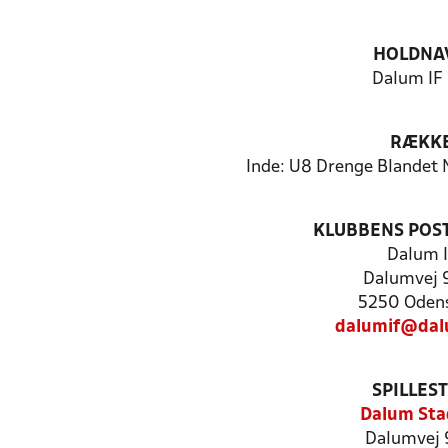
HOLDNA
Dalum IF 
RÆKK
Inde: U8 Drenge Blandet 
KLUBBENS POS
Dalum I
Dalumvej 
5250 Oden
dalumif@dal
SPILLES
Dalum Sta
Dalumvej