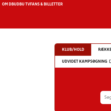
OM DBU
DBU TV
FANS & BILLETTER
KLUB/HOLD
RÆKK
UDVIDET KAMPSØGNING