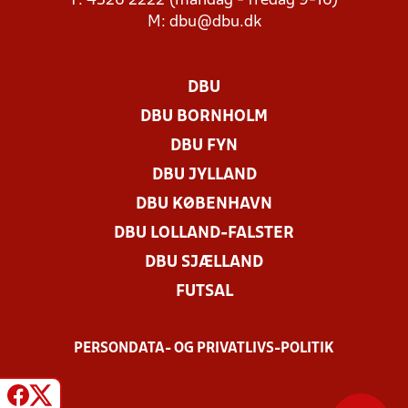
T: 4326 2222 (mandag - fredag 9-16)
M:
dbu@dbu.dk
DBU
DBU BORNHOLM
DBU FYN
DBU JYLLAND
DBU KØBENHAVN
DBU LOLLAND-FALSTER
DBU SJÆLLAND
FUTSAL
PERSONDATA- OG PRIVATLIVS-POLITIK