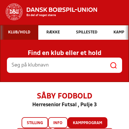
Hvad vil du søge efter?
KLUB/HOLD
RÆKKE
SPILLESTED
KAMP
INDHOLD OG NYHEDER
Find en klub eller et hold
STILLINGER, RESULTATER, KLUBBER OG
HOLD
SÅBY FODBOLD
Herresenior Futsal , Pulje 3
STILLING
INFO
KAMPPROGRAM