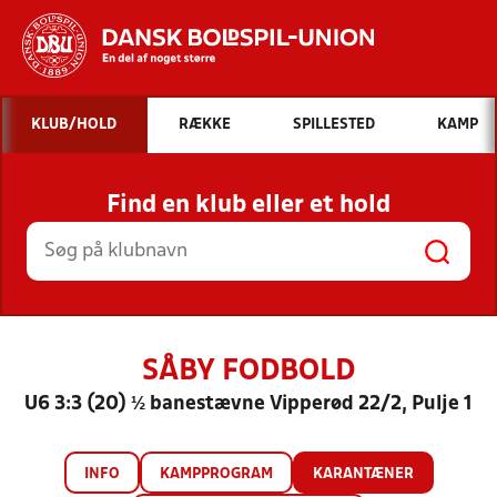
Hvad vil du søge efter?
KLUB/HOLD
RÆKKE
SPILLESTED
KAMP
INDHOLD OG NYHEDER
Find en klub eller et hold
STILLINGER, RESULTATER, KLUBBER OG
HOLD
SÅBY FODBOLD
U6 3:3 (20) ½ banestævne Vipperød 22/2, Pulje 1
INFO
KAMPPROGRAM
KARANTÆNER