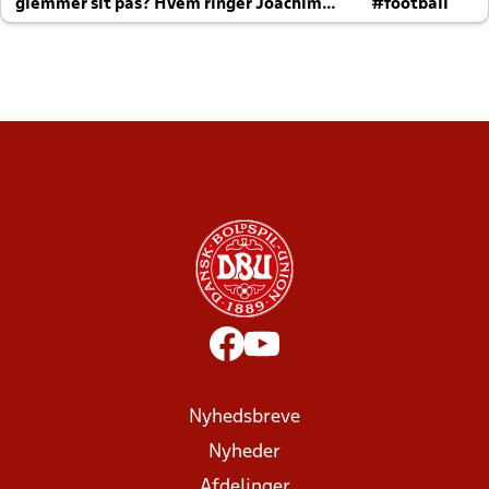
glemmer sit pas? Hvem ringer Joachim
#football
altid til efter kampe?
Nyhedsbreve
Nyheder
Afdelinger